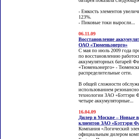
батарея показала следующу
- Емкость элементов увелич
123%.
- Пиковые токи выросли...
06.11.09
Восстановление аккумуля
ОАО «Тюменьэнерго»
С мая по июль 2009 года п
по восстановлению работос
аккумуляторных батарей Ф
«Тюменьэнерго» - Тюменск
распределительные сети.
В общей сложности обслуж
использованием резонансн
технологии ЗАО «Бэттэри 
четыре аккумуляторные...
16.04.09
Дилер в Москве – Новые 
клиентов ЗАО «Бэттэри Ф
Компания «Логический элем
официальным дилером комп