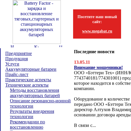
Посетите наш новый
сайт:
www.megabat.ru
Последние новости
Предприятие
Продукция
13.05.11
Услуги
Внимание мошенники!
Аккумуляторные батареи
ООО «Бэттери Тех» (ИНН/
Прайс-лист
7743740181/774301001) прод
Практические аспекты
которое находится в собств
Технические аспекты
компании.
Методы восстановления
аккумуляторных батарей
Оборудование в количестве
Описание резонансно-ионной
передано ООО «Бэттери Тех
технологии
директор Алтухов Владимир
Результаты внедрения
основании договора аренды
технологии
Рекомендации по
В связи с...
восстановлению