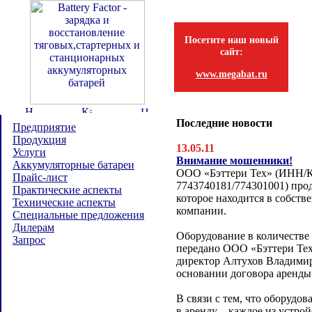
Посетите наш новый
сайт:
www.megabat.ru
Последние новости
Предприятие
Продукция
13.05.11
Услуги
Внимание мошенники!
Аккумуляторные батареи
ООО «Бэттери Тех» (ИНН/
Прайс-лист
7743740181/774301001) прод
Практические аспекты
которое находится в собств
Технические аспекты
компании.
Специальные предложения
Дилерам
Оборудование в количестве
Запрос
передано ООО «Бэттери Тех
директор Алтухов Владимир
основании договора аренды
В связи с тем, что оборудо
в аренду – каждое из устрой