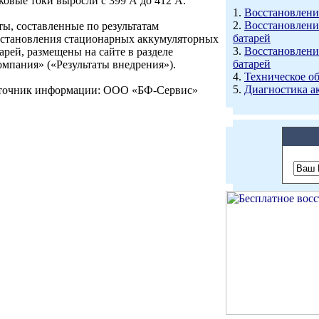
овые токи выросли с 399 А до 412 А.
1.
Восстановлени
2.
Восстановлени
ы, составленные по результатам
батарей
сстановления стационарных аккумуляторных
3.
Восстановлени
арей, размещены на сайте в разделе
батарей
мпания» («Результаты внедрения»).
4.
Техническое о
5.
Диагностика а
точник информации: ООО «БФ-Сервис»