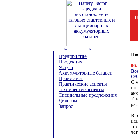
П
По
Предприятие
Продукция
06.
Услуги
Во
Аккумуляторные батареи
ОА
Прайс-лист
С м
Практические аспекты
по
Технические аспекты
ак
Специальные предложения
«Т
Дилерам
рас
Запрос
В 
ис
те
чет