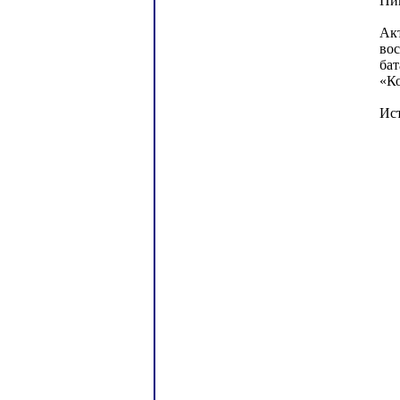
Пик
Акт
во
бат
«Ко
Ис