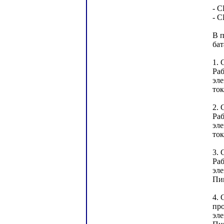
- С
- С
В 
ба
1. 
Раб
эле
ток
2. 
Раб
эле
ток
3. 
Раб
эле
Пик
4. 
про
эле