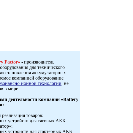
ry Factor»
- производитель
оборудования для технического
восстановления аккумуляторных
гаемое компанией оборудование
езонансно-ионной технологии
, не
в в мире.
ми деятельности компании «Battery
я:
и реализация товаров:
ных устройств для тяговых АКБ
атор»;
ных устройств для стартерных АКБ