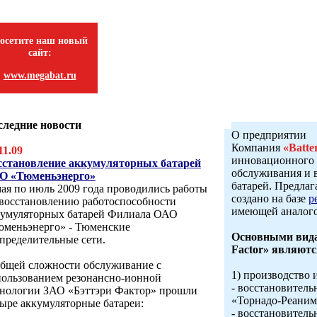
осетите наш новый
сайт:
www.megabat.ru
следние новости
О предприятии
Компания
«Batte
11.09
инновационного 
сстановление аккумуляторных батарей
обслуживания и 
О «Тюменьэнерго»
батарей. Предла
ая по июль 2009 года проводились работы
создано на базе
р
 восстановлению работоспособности
имеющей аналого
кумуляторных батарей Филиала ОАО
юменьэнерго» - Тюменские
Основными вида
пределительные сети.
Factor» являютс
общей сложности обслуживание с
1) производство 
пользованием резонансно-ионной
- восстановитель
хнологии ЗАО «Бэттэри Фактор» прошли
«Торнадо-Реаним
ыре аккумуляторные батареи:
- восстановитель