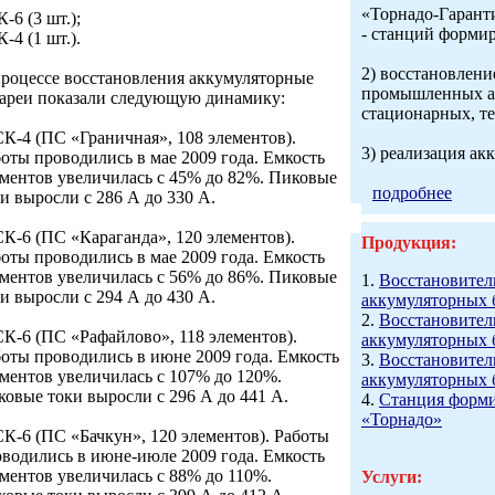
«Торнадо-Гарант
К-6 (3 шт.);
- станций форми
К-4 (1 шт.).
2) восстановлени
процессе восстановления аккумуляторные
промышленных ак
тареи показали следующую динамику:
стационарных, те
СК-4 (ПС «Граничная», 108 элементов).
3) реализация ак
оты проводились в мае 2009 года. Емкость
ментов увеличилась с 45% до 82%. Пиковые
подробнее
и выросли с 286 А до 330 А.
СК-6 (ПС «Караганда», 120 элементов).
Продукция:
оты проводились в мае 2009 года. Емкость
ментов увеличилась с 56% до 86%. Пиковые
1.
Восстановител
и выросли с 294 А до 430 А.
аккумуляторных 
2.
Восстановител
СК-6 (ПС «Рафайлово», 118 элементов).
аккумуляторных 
оты проводились в июне 2009 года. Емкость
3.
Восстановител
ментов увеличилась с 107% до 120%.
аккумуляторных 
овые токи выросли с 296 А до 441 А.
4.
Станция форми
«Торнадо»
СК-6 (ПС «Бачкун», 120 элементов). Работы
водились в июне-июле 2009 года. Емкость
ментов увеличилась с 88% до 110%.
Услуги: