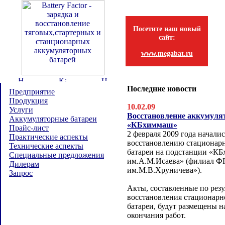
Посетите наш новый
сайт:
www.megabat.ru
Последние новости
Предприятие
Продукция
10.02.09
Услуги
Восстановление аккумулят
Аккумуляторные батареи
«КБхиммаш»
Прайс-лист
2 февраля 2009 года начали
Практические аспекты
восстановлению стационар
Технические аспекты
батареи на подстанции «К
Специальные предложения
им.А.М.Исаева» (филиал
Дилерам
им.М.В.Хруничева»).
Запрос
Акты, составленные по резу
восстановления стационарн
батареи, будут размещены н
окончания работ.