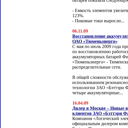
батарея показала следующу
- Емкость элементов увелич
123%.
- Пиковые токи выросли...
06.11.09
Восстановление аккумуля
ОАО «Тюменьэнерго»
С мая по июль 2009 года п
по восстановлению работос
аккумуляторных батарей Ф
«Тюменьэнерго» - Тюменск
распределительные сети.
В общей сложности обслуж
использованием резонансн
технологии ЗАО «Бэттэри 
четыре аккумуляторные...
16.04.09
Дилер в Москве – Новые 
клиентов ЗАО «Бэттэри Ф
Компания «Логический элем
официальным дилером комп