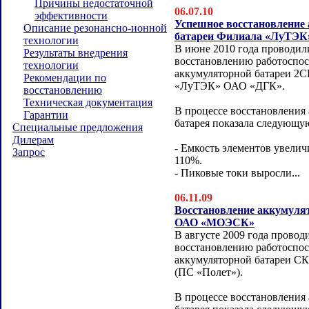
Причины недостаточной
06.07.10
эффективности
Успешное восстановление
Описание резонансно-ионной
батареи Филиала «ЛуТЭК
технологии
В июне 2010 года проводил
Результаты внедрения
восстановлению работоспо
технологии
аккумуляторной батареи 2
Рекомендации по
«ЛуТЭК» ОАО «ДГК».
восстановлению
Техническая документация
В процессе восстановления
Гарантии
батарея показала следующу
Специальные предложения
Дилерам
- Емкость элементов увелич
Запрос
110%.
- Пиковые токи выросли...
06.11.09
Восстановление аккумуля
ОАО «МОЭСК»
В августе 2009 года провод
восстановлению работоспо
аккумуляторной батареи 
(ПС «Полет»).
В процессе восстановления