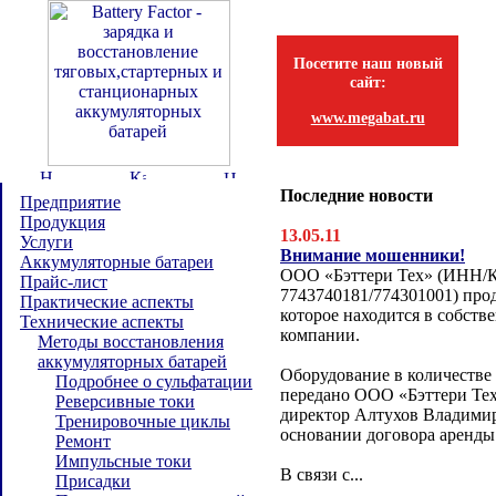
Посетите наш новый
сайт:
www.megabat.ru
Последние новости
Предприятие
Продукция
13.05.11
Услуги
Внимание мошенники!
Аккумуляторные батареи
ООО «Бэттери Тех» (ИНН/
Прайс-лист
7743740181/774301001) прод
Практические аспекты
которое находится в собств
Технические аспекты
компании.
Методы восстановления
аккумуляторных батарей
Оборудование в количестве
Подробнее о сульфатации
передано ООО «Бэттери Тех
Реверсивные токи
директор Алтухов Владимир
Тренировочные циклы
основании договора аренды
Ремонт
Импульсные токи
В связи с...
Присадки