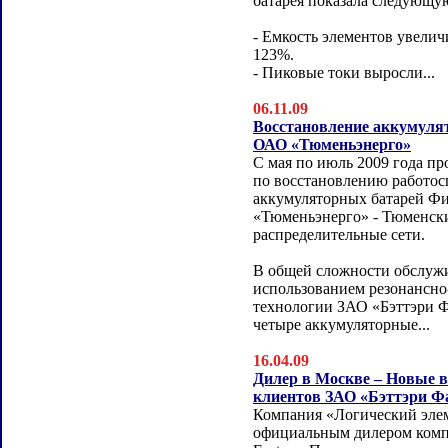
батарея показала следующу
- Емкость элементов увелич
123%.
- Пиковые токи выросли...
06.11.09
Восстановление аккумуля
ОАО «Тюменьэнерго»
С мая по июль 2009 года п
по восстановлению работос
аккумуляторных батарей Ф
«Тюменьэнерго» - Тюменск
распределительные сети.
В общей сложности обслуж
использованием резонансн
технологии ЗАО «Бэттэри 
четыре аккумуляторные...
16.04.09
Дилер в Москве – Новые 
клиентов ЗАО «Бэттэри Ф
Компания «Логический элем
официальным дилером комп