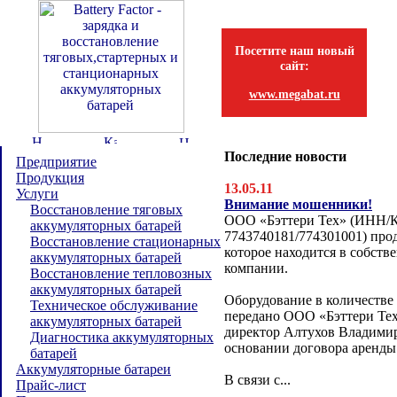
Посетите наш новый
сайт:
www.megabat.ru
Последние новости
Предприятие
Продукция
13.05.11
Услуги
Внимание мошенники!
Восстановление тяговых
ООО «Бэттери Тех» (ИНН/
аккумуляторных батарей
7743740181/774301001) прод
Восстановление стационарных
которое находится в собств
аккумуляторных батарей
компании.
Восстановление тепловозных
аккумуляторных батарей
Оборудование в количестве
Техническое обслуживание
передано ООО «Бэттери Тех
аккумуляторных батарей
директор Алтухов Владимир
Диагностика аккумуляторных
основании договора аренды
батарей
Аккумуляторные батареи
В связи с...
Прайс-лист