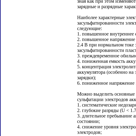
зная как при этом изменяю
зарядные и разрядные харак
Наиболее характерные эле
засульфатированности элек
следующие:
1. повышенное внутреннее 
2. повышенное напряжение в
2.4 В при нормальном токе з
засульфатированности пласт
3. преждевременное обильн
4. пониженная емкость акку
5. концентрация электролит
аккумулятора (особенно на
зарядки);
6. пониженное напряжение 
Можно выделить основные 
сульфатации электродов ак
1. систематические недозар
2. глубокие разряды (U < 1.
3. длительное пребывание 
состоянии;
4. снижение уровня электр
электродов;