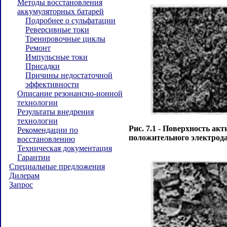
Методы восстановления
аккумуляторных батарей
Подробнее о сульфатации
Реверсивные токи
Тренировочные циклы
Ремонт
Импульсные токи
Присадки
Причины недостаточной
эффективности
Описание резонансно-ионной
технологии
Результаты внедрения
технологии
Рис. 7.1 - Поверхность ак
Рекомендации по
положительного электрода
восстановлению
Техническая документация
Гарантии
Специальные предложения
Дилерам
Запрос