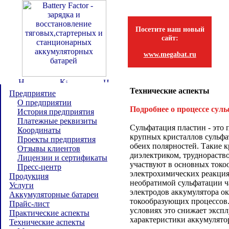
Посетите наш новый
сайт:
www.megabat.ru
Технические аспекты
Предприятие
О предприятии
Подробнее о процессе сул
История предприятия
Платежные реквизиты
Сульфатация пластин - это 
Координаты
крупных кристаллов сульфа
Проекты предприятия
обеих полярностей. Такие 
Отзывы клиентов
диэлектриком, труднораств
Лицензии и сертификаты
участвуют в основных ток
Пресс-центр
электрохимических реакция
Продукция
необратимой сульфатации ч
Услуги
электродов аккумулятора о
Аккумуляторные батареи
токообразующих процессов
Прайс-лист
условиях это снижает эксп
Практические аспекты
характеристики аккумулято
Технические аспекты