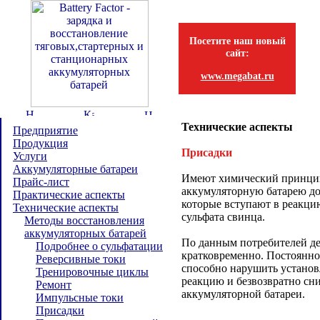
Посетите наш новый
сайт:
www.megabat.ru
Технические аспекты
Предприятие
Продукция
Присадки
Услуги
Аккумуляторные батареи
Имеют химический принцип
Прайс-лист
аккумуляторную батарею д
Практические аспекты
которые вступают в реакци
Технические аспекты
сульфата свинца.
Методы восстановления
аккумуляторных батарей
По данным потребителей де
Подробнее о сульфатации
кратковременно. Постоянно
Реверсивные токи
способно нарушить устано
Тренировочные циклы
реакцию и безвозвратно сни
Ремонт
аккумуляторной батареи.
Импульсные токи
Присадки