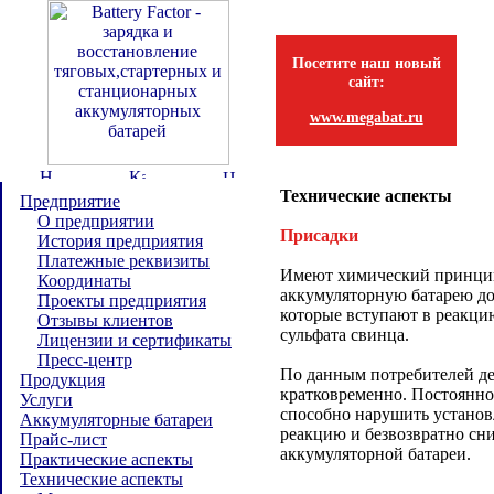
Посетите наш новый
сайт:
www.megabat.ru
Технические аспекты
Предприятие
О предприятии
Присадки
История предприятия
Платежные реквизиты
Имеют химический принцип
Координаты
аккумуляторную батарею д
Проекты предприятия
которые вступают в реакци
Отзывы клиентов
сульфата свинца.
Лицензии и сертификаты
Пресс-центр
По данным потребителей де
Продукция
кратковременно. Постоянно
Услуги
способно нарушить устано
Аккумуляторные батареи
реакцию и безвозвратно сни
Прайс-лист
аккумуляторной батареи.
Практические аспекты
Технические аспекты