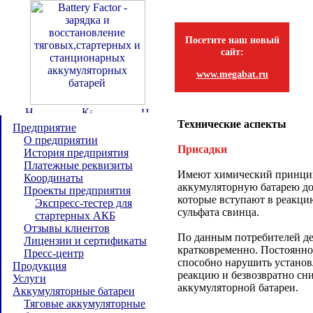
Посетите наш новый
сайт:
www.megabat.ru
Технические аспекты
Предприятие
О предприятии
Присадки
История предприятия
Платежные реквизиты
Имеют химический принцип
Координаты
аккумуляторную батарею д
Проекты предприятия
которые вступают в реакци
Экспресс-тестер для
сульфата свинца.
стартерных АКБ
Отзывы клиентов
По данным потребителей де
Лицензии и сертификаты
кратковременно. Постоянно
Пресс-центр
способно нарушить устано
Продукция
реакцию и безвозвратно сни
Услуги
аккумуляторной батареи.
Аккумуляторные батареи
Тяговые аккумуляторные