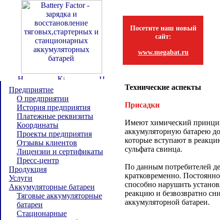
Посетите наш новый
сайт:
www.megabat.ru
Технические аспекты
Предприятие
О предприятии
Присадки
История предприятия
Платежные реквизиты
Имеют химический принцип
Координаты
аккумуляторную батарею д
Проекты предприятия
которые вступают в реакци
Отзывы клиентов
сульфата свинца.
Лицензии и сертификаты
Пресс-центр
По данным потребителей де
Продукция
кратковременно. Постоянно
Услуги
способно нарушить устано
Аккумуляторные батареи
реакцию и безвозвратно сни
Тяговые аккумуляторные
аккумуляторной батареи.
батареи
Стационарные