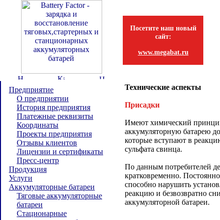
Посетите наш новый
сайт:
www.megabat.ru
Технические аспекты
Предприятие
О предприятии
Присадки
История предприятия
Платежные реквизиты
Имеют химический принцип
Координаты
аккумуляторную батарею д
Проекты предприятия
которые вступают в реакци
Отзывы клиентов
сульфата свинца.
Лицензии и сертификаты
Пресс-центр
По данным потребителей де
Продукция
кратковременно. Постоянно
Услуги
способно нарушить устано
Аккумуляторные батареи
реакцию и безвозвратно сни
Тяговые аккумуляторные
аккумуляторной батареи.
батареи
Стационарные