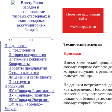
Посетите наш новый
сайт:
www.megabat.ru
Технические аспекты
Предприятие
О предприятии
Присадки
История предприятия
Платежные реквизиты
Имеют химический принцип
Координаты
аккумуляторную батарею д
Проекты предприятия
которые вступают в реакци
Отзывы клиентов
сульфата свинца.
Лицензии и сертификаты
Пресс-центр
По данным потребителей де
Продукция
кратковременно. Постоянно
ВУ «Торнадо-Реаниматор»
способно нарушить устано
ВУ «Торнадо-Гарантия»
реакцию и безвозвратно сни
ВУ «Торнадо-Энергия»
аккумуляторной батареи.
СФ АКБ «Торнадо»
Услуги