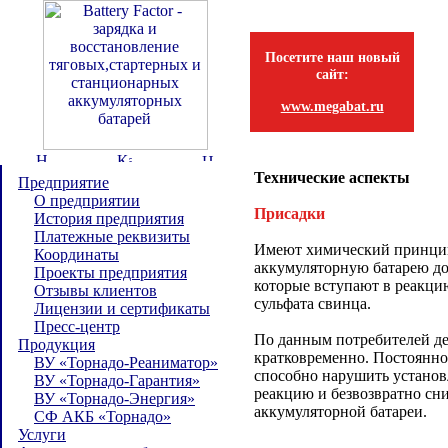
Посетите наш новый
сайт:
www.megabat.ru
Технические аспекты
Предприятие
О предприятии
Присадки
История предприятия
Платежные реквизиты
Имеют химический принцип
Координаты
аккумуляторную батарею д
Проекты предприятия
которые вступают в реакци
Отзывы клиентов
сульфата свинца.
Лицензии и сертификаты
Пресс-центр
По данным потребителей де
Продукция
кратковременно. Постоянно
ВУ «Торнадо-Реаниматор»
способно нарушить устано
ВУ «Торнадо-Гарантия»
реакцию и безвозвратно сни
ВУ «Торнадо-Энергия»
аккумуляторной батареи.
СФ АКБ «Торнадо»
Услуги