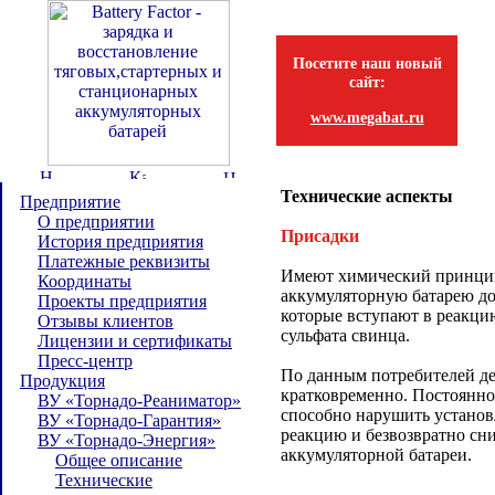
Посетите наш новый
сайт:
www.megabat.ru
Технические аспекты
Предприятие
О предприятии
Присадки
История предприятия
Платежные реквизиты
Имеют химический принцип
Координаты
аккумуляторную батарею д
Проекты предприятия
которые вступают в реакци
Отзывы клиентов
сульфата свинца.
Лицензии и сертификаты
Пресс-центр
По данным потребителей де
Продукция
кратковременно. Постоянно
ВУ «Торнадо-Реаниматор»
способно нарушить устано
ВУ «Торнадо-Гарантия»
реакцию и безвозвратно сни
ВУ «Торнадо-Энергия»
аккумуляторной батареи.
Общее описание
Технические