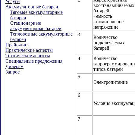
Услуги
восстанавливаемых
Аккумуляторные батареи
батарей
Тяговые аккумуляторные
- емкость
батареи
- номинальное
Стационарные
напряжение
аккумуляторные батареи
Тепловозные аккумуляторные
3
Количество
батареи
подключаемых
Прайс-лист
батарей
Практические аспекты
Технические аспекты
4
Количество
Специальные предложения
запрограммирован
Дилерам
типов батарей
Запрос
5
Электропитание
6
Условия эксплуата
7