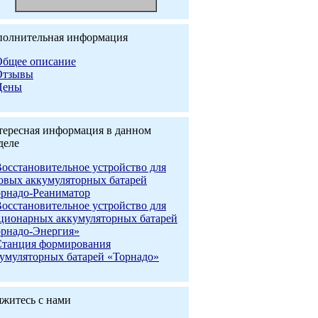
полнительная информация
Общее описание
Отзывы
Цены
ересная информация в данном
деле
осстановительное устройство для
овых аккумуляторных батарей
рнадо-Реаниматор
осстановительное устройство для
ционарных аккумуляторных батарей
рнадо-Энергия»
Станция формирования
умуляторных батарей «Торнадо»
житесь с нами