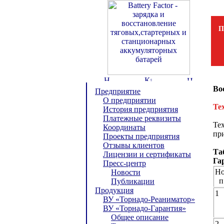
П
Во
Предприятие
О предприятии
Те
История предприятия
Платежные реквизиты
Те
Координаты
при
Проекты предприятия
Отзывы клиентов
Та
Лицензии и сертификаты
Га
Пресс-центр
Но
Новости
п
Публикации
Продукция
1
ВУ «Торнадо-Реаниматор»
ВУ «Торнадо-Гарантия»
Общее описание
2