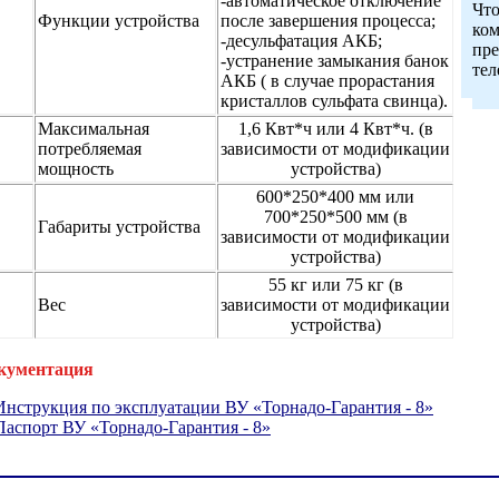
-автоматическое отключение
Что
Функции устройства
после завершения процесса;
ком
-десульфатация АКБ;
пре
-устранение замыкания банок
те
АКБ ( в случае прорастания
кристаллов сульфата свинца).
Максимальная
1,6 Квт*ч или 4 Квт*ч. (в
потребляемая
зависимости от модификации
мощность
устройства)
600*250*400 мм или
700*250*500 мм (в
Габариты устройства
зависимости от модификации
устройства)
55 кг или 75 кг (в
Вес
зависимости от модификации
устройства)
кументация
Инструкция по эксплуатации ВУ «Торнадо-Гарантия - 8»
Паспорт ВУ «Торнадо-Гарантия - 8»