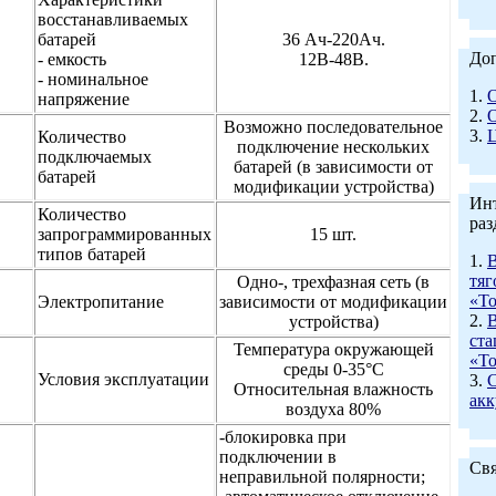
восстанавливаемых
батарей
36 Ач-220Ач.
До
- емкость
12В-48В.
- номинальное
1.
напряжение
2.
Возможно последовательное
3.
Количество
подключение нескольких
подключаемых
батарей (в зависимости от
батарей
модификации устройства)
Инт
Количество
раз
запрограммированных
15 шт.
типов батарей
1.
В
тяг
Одно-, трехфазная сеть (в
«То
Электропитание
зависимости от модификации
2.
В
устройства)
ста
Температура окружающей
«То
среды 0-35°С
Условия эксплуатации
3.
Относительная влажность
акк
воздуха 80%
-блокировка при
подключении в
Свя
неправильной полярности;