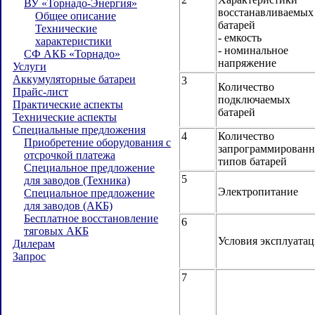
ВУ «Торнадо-Энергия»
восстанавливаемых
Общее описание
батарей
Технические
- емкость
характеристики
- номинальное
СФ АКБ «Торнадо»
напряжение
Услуги
Аккумуляторные батареи
3
Количество
Прайс-лист
подключаемых
Практические аспекты
батарей
Технические аспекты
Специальные предложения
4
Количество
Приобретение оборудования с
запрограммирован
отсрочкой платежа
типов батарей
Специальное предложение
5
для заводов (Техника)
Электропитание
Специальное предложение
для заводов (АКБ)
Бесплатное восстановление
6
тяговых АКБ
Условия эксплуата
Дилерам
Запрос
7