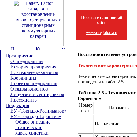
Посетите наш новый
сайт:
www.megabat.ru
Восстановительное устрой
Предприятие
О предприятии
Технические характерист
История предприятия
Платежные реквизиты
Технические характеристик
Координаты
приведены в табл. 2.5.
Проекты предприятия
Отзывы клиентов
Таблица 2.5 - Технически
Лицензии и сертификаты
Гарантия»
Пресс-центр
Номер
Продукция
Параметр
п./п.
ВУ «Торнадо-Реаниматор»
ВУ «Торнадо-Гарантия»
1
Общее описание
Назначение
Технические
характеристики
2
Характеристики