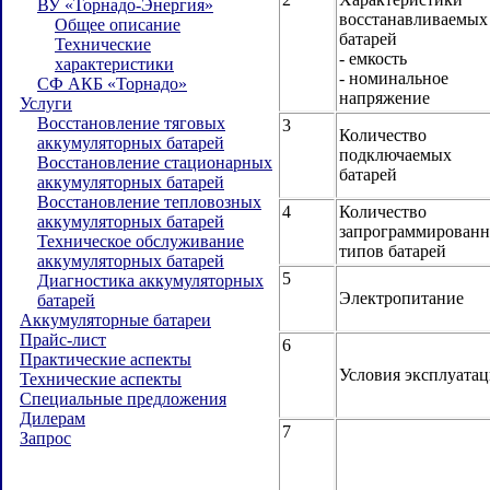
ВУ «Торнадо-Энергия»
восстанавливаемых
Общее описание
батарей
Технические
- емкость
характеристики
- номинальное
СФ АКБ «Торнадо»
напряжение
Услуги
Восстановление тяговых
3
Количество
аккумуляторных батарей
подключаемых
Восстановление стационарных
батарей
аккумуляторных батарей
Восстановление тепловозных
4
Количество
аккумуляторных батарей
запрограммирован
Техническое обслуживание
типов батарей
аккумуляторных батарей
5
Диагностика аккумуляторных
Электропитание
батарей
Аккумуляторные батареи
Прайс-лист
6
Практические аспекты
Условия эксплуата
Технические аспекты
Специальные предложения
Дилерам
7
Запрос