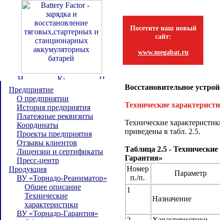
Посетите наш новый
сайт:
www.megabat.ru
Восстановительное устрой
Предприятие
О предприятии
Технические характерист
История предприятия
Платежные реквизиты
Технические характеристик
Координаты
приведены в табл. 2.5.
Проекты предприятия
Отзывы клиентов
Таблица 2.5 - Технически
Лицензии и сертификаты
Гарантия»
Пресс-центр
Номер
Продукция
Параметр
п./п.
ВУ «Торнадо-Реаниматор»
Общее описание
1
Технические
Назначение
характеристики
ВУ «Торнадо-Гарантия»
2
Характеристики