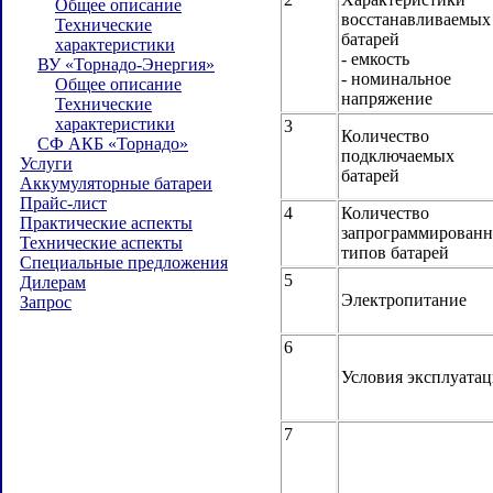
Общее описание
восстанавливаемых
Технические
батарей
характеристики
- емкость
ВУ «Торнадо-Энергия»
- номинальное
Общее описание
напряжение
Технические
характеристики
3
Количество
СФ АКБ «Торнадо»
подключаемых
Услуги
батарей
Аккумуляторные батареи
Прайс-лист
4
Количество
Практические аспекты
запрограммирован
Технические аспекты
типов батарей
Специальные предложения
5
Дилерам
Электропитание
Запрос
6
Условия эксплуата
7