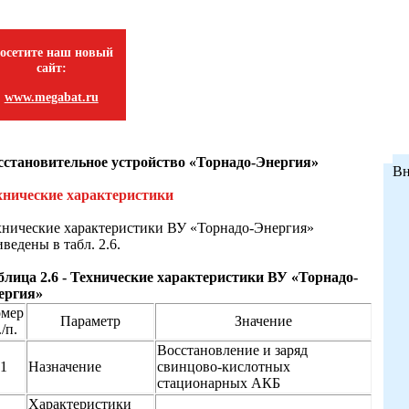
осетите наш новый
сайт:
www.megabat.ru
сстановительное устройство «Торнадо-Энергия»
Вн
хнические характеристики
хнические характеристики ВУ «Торнадо-Энергия»
ведены в табл. 2.6.
блица 2.6 - Технические характеристики ВУ «Торнадо-
ергия»
мер
Параметр
Значение
./п.
Восстановление и заряд
1
Назначение
свинцово-кислотных
стационарных АКБ
Характеристики