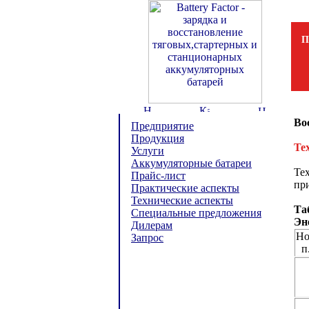
П
Во
Предприятие
Продукция
Те
Услуги
Аккумуляторные батареи
Те
Прайс-лист
при
Практические аспекты
Технические аспекты
Та
Специальные предложения
Эн
Дилерам
Но
Запрос
п