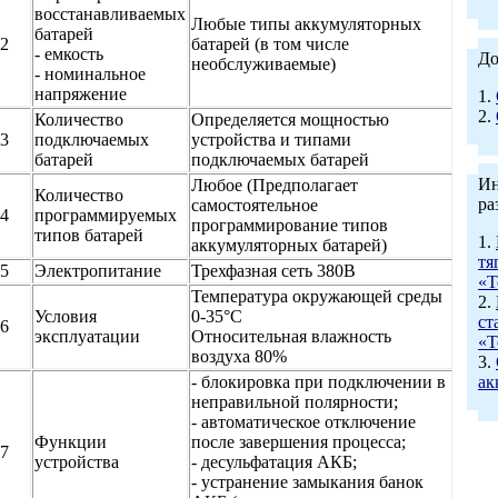
восстанавливаемых
Любые типы аккумуляторных
батарей
2
батарей (в том числе
- емкость
До
необслуживаемые)
- номинальное
напряжение
1.
2.
Количество
Определяется мощностью
3
подключаемых
устройства и типами
батарей
подключаемых батарей
Ин
Любое (Предполагает
Количество
ра
самостоятельное
4
программируемых
программирование типов
типов батарей
1.
аккумуляторных батарей)
тя
5
Электропитание
Трехфазная сеть 380В
«Т
Температура окружающей среды
2.
Условия
0-35°С
ст
6
эксплуатации
Относительная влажность
«Т
воздуха 80%
3.
- блокировка при подключении в
ак
неправильной полярности;
- автоматическое отключение
Функции
после завершения процесса;
7
устройства
- десульфатация АКБ;
- устранение замыкания банок