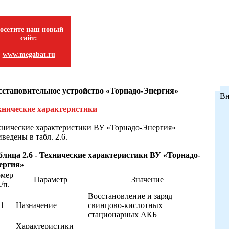
осетите наш новый
сайт:
www.megabat.ru
сстановительное устройство «Торнадо-Энергия»
Вн
хнические характеристики
хнические характеристики ВУ «Торнадо-Энергия»
ведены в табл. 2.6.
блица 2.6 - Технические характеристики ВУ «Торнадо-
ергия»
мер
Параметр
Значение
./п.
Восстановление и заряд
1
Назначение
свинцово-кислотных
стационарных АКБ
Характеристики