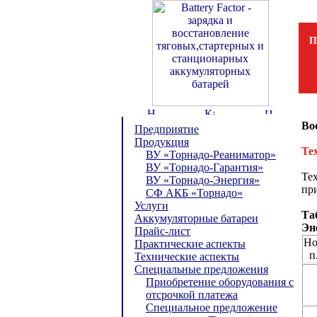
П
Во
Предприятие
Продукция
Те
ВУ «Торнадо-Реаниматор»
ВУ «Торнадо-Гарантия»
Те
ВУ «Торнадо-Энергия»
при
СФ АКБ «Торнадо»
Услуги
Та
Аккумуляторные батареи
Эн
Прайс-лист
Но
Практические аспекты
п
Технические аспекты
Специальные предложения
Приобретение оборудования с
отсрочкой платежа
Специальное предложение