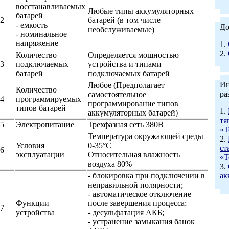
восстанавливаемых
Любые типы аккумуляторных
батарей
2
батарей (в том числе
- емкость
До
необслуживаемые)
- номинальное
напряжение
1.
2.
Количество
Определяется мощностью
3
подключаемых
устройства и типами
батарей
подключаемых батарей
Ин
Любое (Предполагает
Количество
ра
самостоятельное
4
программируемых
программирование типов
типов батарей
1.
аккумуляторных батарей)
тя
5
Электропитание
Трехфазная сеть 380В
«Т
Температура окружающей среды
2.
Условия
0-35°С
ст
6
эксплуатации
Относительная влажность
«Т
воздуха 80%
3.
- блокировка при подключении в
ак
неправильной полярности;
- автоматическое отключение
Функции
после завершения процесса;
7
устройства
- десульфатация АКБ;
- устранение замыкания банок