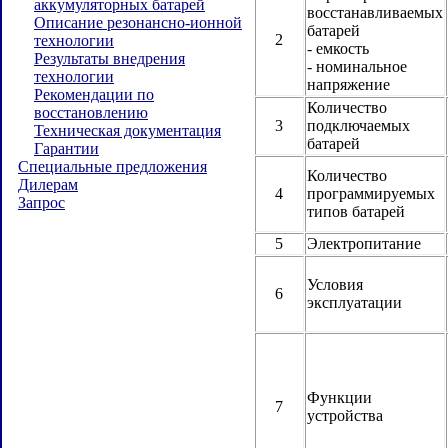
аккумуляторных батарей
восстанавливаемых
Описание резонансно-ионной
батарей
2
технологии
- емкость
Результаты внедрения
- номинальное
технологии
напряжение
Рекомендации по
Количество
восстановлению
3
подключаемых
Техническая документация
батарей
Гарантии
Специальные предложения
Количество
Дилерам
4
программируемых
Запрос
типов батарей
5
Электропитание
Условия
6
эксплуатации
Функции
7
устройства