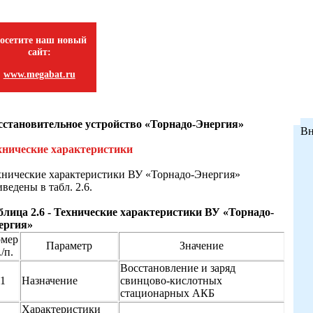
осетите наш новый
сайт:
www.megabat.ru
сстановительное устройство «Торнадо-Энергия»
Вн
хнические характеристики
хнические характеристики ВУ «Торнадо-Энергия»
ведены в табл. 2.6.
блица 2.6 - Технические характеристики ВУ «Торнадо-
ергия»
мер
Параметр
Значение
./п.
Восстановление и заряд
1
Назначение
свинцово-кислотных
стационарных АКБ
Характеристики