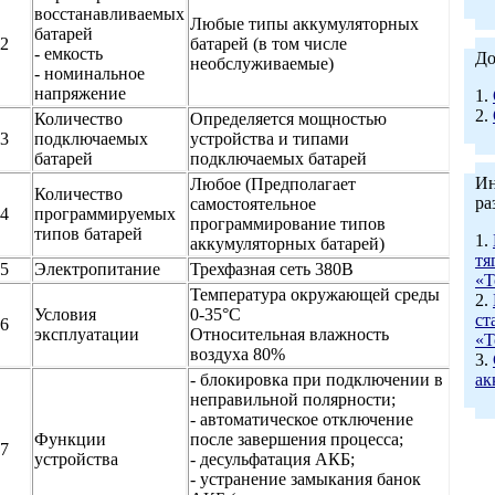
восстанавливаемых
Любые типы аккумуляторных
батарей
2
батарей (в том числе
- емкость
До
необслуживаемые)
- номинальное
напряжение
1.
2.
Количество
Определяется мощностью
3
подключаемых
устройства и типами
батарей
подключаемых батарей
Ин
Любое (Предполагает
Количество
ра
самостоятельное
4
программируемых
программирование типов
типов батарей
1.
аккумуляторных батарей)
тя
5
Электропитание
Трехфазная сеть 380В
«Т
Температура окружающей среды
2.
Условия
0-35°С
ст
6
эксплуатации
Относительная влажность
«Т
воздуха 80%
3.
- блокировка при подключении в
ак
неправильной полярности;
- автоматическое отключение
Функции
после завершения процесса;
7
устройства
- десульфатация АКБ;
- устранение замыкания банок