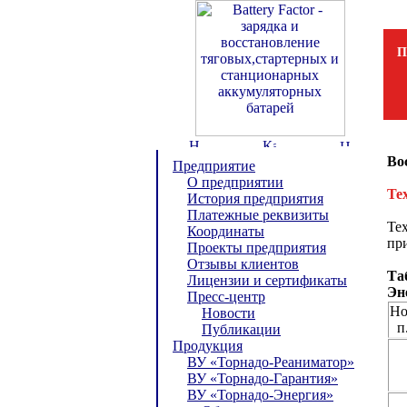
П
Во
Предприятие
О предприятии
Те
История предприятия
Платежные реквизиты
Те
Координаты
при
Проекты предприятия
Отзывы клиентов
Та
Лицензии и сертификаты
Эн
Пресс-центр
Но
Новости
п
Публикации
Продукция
ВУ «Торнадо-Реаниматор»
ВУ «Торнадо-Гарантия»
ВУ «Торнадо-Энергия»