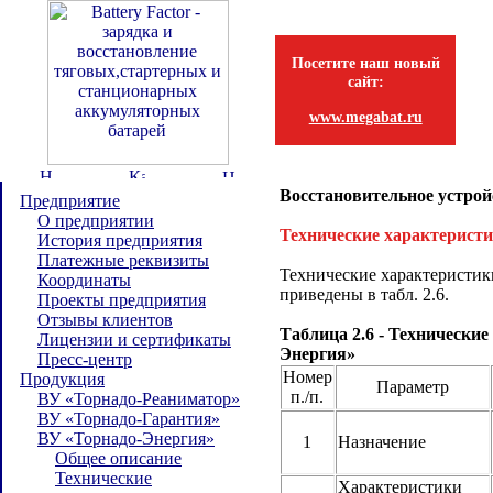
Посетите наш новый
сайт:
www.megabat.ru
Восстановительное устрой
Предприятие
О предприятии
Технические характерист
История предприятия
Платежные реквизиты
Технические характеристи
Координаты
приведены в табл. 2.6.
Проекты предприятия
Отзывы клиентов
Таблица 2.6 - Технически
Лицензии и сертификаты
Энергия»
Пресс-центр
Номер
Продукция
Параметр
п./п.
ВУ «Торнадо-Реаниматор»
ВУ «Торнадо-Гарантия»
ВУ «Торнадо-Энергия»
1
Назначение
Общее описание
Технические
Характеристики