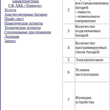
характеристики
восстанавливаемых
СФ АКБ «Торнадо»
батарей
2
Услуги
- емкость
Аккумуляторные батареи
- номинальное
Прайс-лист
напряжение
Практические аспекты
Количество
Технические аспекты
3
подключаемых
Специальные предложения
батарей
Дилерам
Запрос
Количество
4
программируемых
типов батарей
5
Электропитание
Условия
6
эксплуатации
Функции
7
устройства