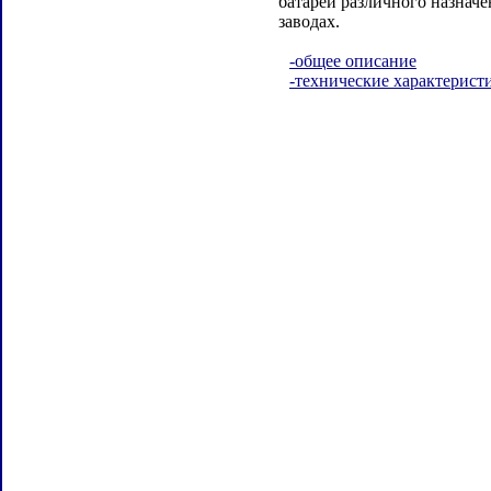
батарей различного назнач
заводах.
-общее описание
-технические характерист