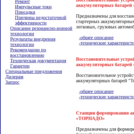
Ремонт
аккумуляторных батар
Импульсные токи
Присадки
Предназначены для восстан
Причины недостаточной
стартерных аккумуляторных
эффективности
легковых, грузовых автомоб
Описание резонансно-ионной
технологии
-общее описание
Результаты внедрения
-технические характерист
технологии
Рекомендации по
восстановлению
Восстановительные устро
Техническая документация
аккумуляторных батар
Гарантии
Специальные предложения
Восстановительное устройс
Дилерам
аккумуляторных батарей "Т
Запрос
-общее описание
-технические характерист
Станции формирования а
«ТОРНАДО»
Предназначены для формир