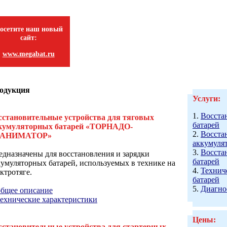
осетите наш новый
сайт:
www.megabat.ru
одукция
Услуги:
1.
Восста
сстановительные устройства для тяговых
батарей
кумуляторных батарей «ТОРНАДО-
2.
Восста
ЕАНИМАТОР»
аккумуля
3.
Восста
едназначены для восстановления и зарядки
батарей
кумуляторных батарей, используемых в технике на
4.
Технич
ктротяге.
батарей
5.
Диагно
общее описание
технические характеристики
Цены:
сстановительные устройства для стартерных