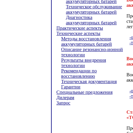
аккумуляторных батарей
ак
Техническое обслуживание
аккумуляторных батарей
Пр
Диагностика
ст
аккумуляторных батарей
ле
Практические аспекты
Технические аспекты
-
Методы восстановления
-
аккумуляторных батарей
Описание резонансно-ионной
технологии
Во
Результаты внедрения
ак
технологии
Рекомендации по
Во
восстановлению
ак
Техническая документация
Гарантии
-
Специальные предложения
-
Дилерам
Запрос
Ст
«Т
Пр