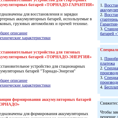
кумуляторных батарей «ТОРНАДО-ГАРАНТИЯ»
1.
Восста
аккумуля
едназначены для восстановления и зарядки
2.
Восста
артерных аккумуляторных батарей, используемые в
стартерн
гковых, грузовых автомобилях и прочей технике.
Гарантия
3.
Станци
общее описание
батарей 
технические характеристики
Специал
сстановительные устройства для тяговых
кумуляторных батарей «ТОРНАДО-ЭНЕРГИЯ»
1.
Приобр
платежа
сстановительное устройство для стационарных
2.
Специа
кумуляторных батарей "Торнадо-Энергия"
производ
3.
Специа
общее описание
производ
технические характеристики
4.
Беспла
анции формирования аккумуляторных батарей
Свяжитес
ОРНАДО»
Чтобы за
едназначены для формирования аккумуляторных
решение д