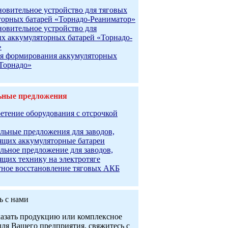
новительное устройство для тяговых
торных батарей «Торнадо-Реаниматор»
новительное устройство для
ых аккумуляторных батарей «Торнадо-
»
я формирования аккумуляторных
«Торнадо»
ьные предложения
етение оборудования с отсрочкой
льные предложения для заводов,
ящих аккумуляторные батареи
льное предложение для заводов,
ящих технику на электротяге
тное восстановление тяговых АКБ
ь с нами
казать продукцию или комплексное
ля Вашего предприятия, свяжитесь с