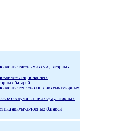
новление тяговых аккумуляторных
новление стационарных
торных батарей
новление тепловозных аккумуляторных
еское обслуживание аккумуляторных
стика аккумуляторных батарей