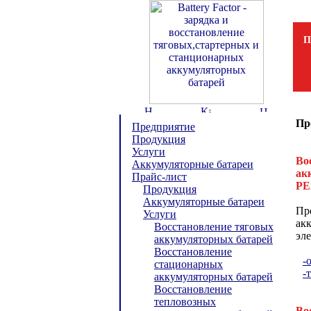
П
Пр
Предприятие
Продукция
Услуги
Во
Аккумуляторные батареи
ак
Прайс-лист
Р
Продукция
Аккумуляторные батареи
Пр
Услуги
ак
Восстановление тяговых
эле
аккумуляторных батарей
Восстановление
-
стационарных
-
аккумуляторных батарей
Восстановление
тепловозных
Во