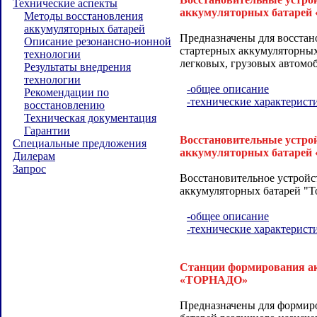
Технические аспекты
аккумуляторных батар
Методы восстановления
аккумуляторных батарей
Предназначены для восстан
Описание резонансно-ионной
стартерных аккумуляторных
технологии
легковых, грузовых автомоб
Результаты внедрения
технологии
-общее описание
Рекомендации по
-технические характерист
восстановлению
Техническая документация
Гарантии
Восстановительные устро
Специальные предложения
аккумуляторных батар
Дилерам
Запрос
Восстановительное устройс
аккумуляторных батарей "Т
-общее описание
-технические характерист
Станции формирования а
«ТОРНАДО»
Предназначены для формир