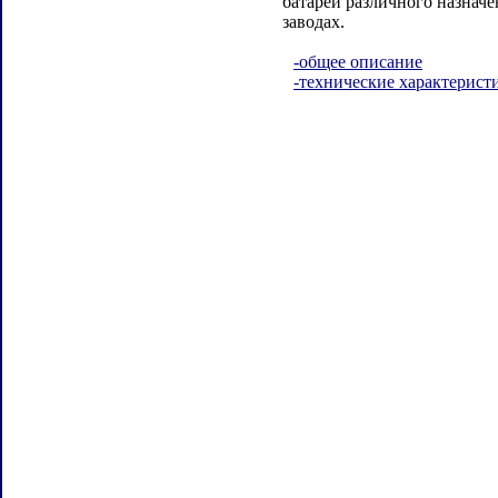
батарей различного назнач
заводах.
-общее описание
-технические характерист