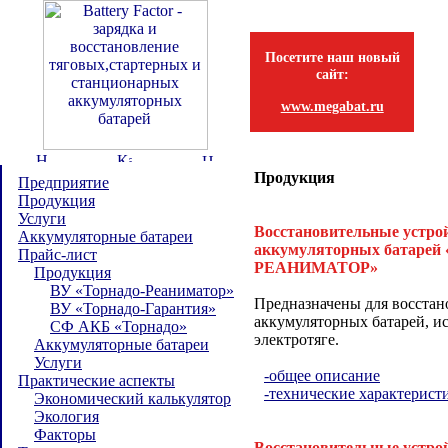
Посетите наш новый
сайт:
www.megabat.ru
Продукция
Предприятие
Продукция
Услуги
Восстановительные устро
Аккумуляторные батареи
аккумуляторных батаре
Прайс-лист
РЕАНИМАТОР»
Продукция
ВУ «Торнадо-Реаниматор»
Предназначены для восстан
ВУ «Торнадо-Гарантия»
аккумуляторных батарей, и
СФ АКБ «Торнадо»
электротяге.
Аккумуляторные батареи
Услуги
-общее описание
Практические аспекты
-технические характерист
Экономический калькулятор
Экология
Факторы
Восстановительные устро