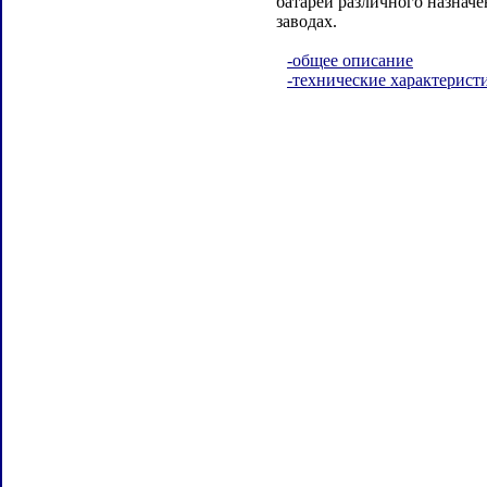
батарей различного назнач
заводах.
-общее описание
-технические характерист