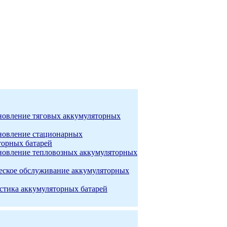
новление тяговых аккумуляторных
новление стационарных
торных батарей
новление тепловозных аккумуляторных
еское обслуживание аккумуляторных
стика аккумуляторных батарей