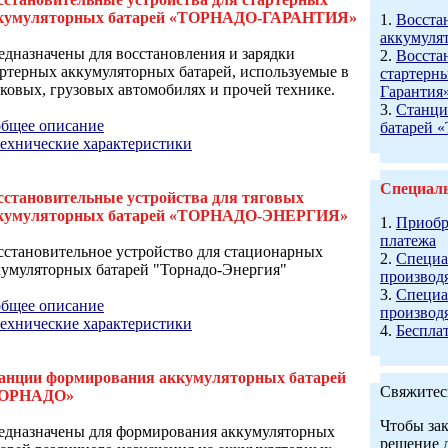
кумуляторных батарей «ТОРНАДО-ГАРАНТИЯ»
1.
Восста
аккумуля
едназначены для восстановления и зарядки
2.
Восста
артерных аккумуляторных батарей, используемые в
стартерн
гковых, грузовых автомобилях и прочей технике.
Гарантия
3.
Станци
общее описание
батарей 
технические характеристики
Специал
сстановительные устройства для тяговых
кумуляторных батарей «ТОРНАДО-ЭНЕРГИЯ»
1.
Приобр
платежа
сстановительное устройство для стационарных
2.
Специа
кумуляторных батарей "Торнадо-Энергия"
производ
3.
Специа
общее описание
производ
технические характеристики
4.
Беспла
анции формирования аккумуляторных батарей
Свяжитес
ОРНАДО»
Чтобы за
едназначены для формирования аккумуляторных
решение д