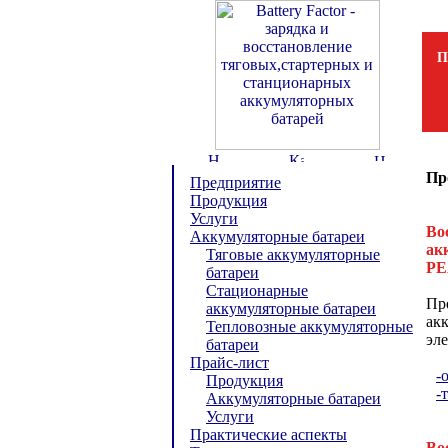
П
Пр
Предприятие
Продукция
Услуги
Во
Аккумуляторные батареи
ак
Тяговые аккумуляторные
Р
батареи
Стационарные
Пр
аккумуляторные батареи
ак
Тепловозные аккумуляторные
эле
батареи
Прайс-лист
-
Продукция
-
Аккумуляторные батареи
Услуги
Практические аспекты
Во