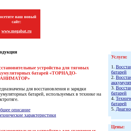
осетите наш новый
сайт:
www.megabat.ru
одукция
Услуги:
1.
Восста
сстановительные устройства для тяговых
батарей
кумуляторных батарей «ТОРНАДО-
2.
Восста
ЕАНИМАТОР»
аккумуля
3.
Восста
едназначены для восстановления и зарядки
батарей
кумуляторных батарей, используемых в технике на
4.
Технич
ктротяге.
батарей
5.
Диагно
общее описание
технические характеристики
Цены:
сстановительные устройства для стартерных