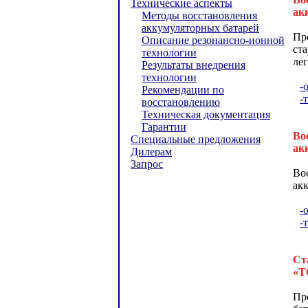
Технические аспекты
ак
Методы восстановления
аккумуляторных батарей
Пр
Описание резонансно-ионной
ст
технологии
ле
Результаты внедрения
технологии
-
Рекомендации по
-
восстановлению
Техническая документация
Гарантии
Во
Специальные предложения
ак
Дилерам
Запрос
Во
ак
-
-
Ст
«Т
Пр