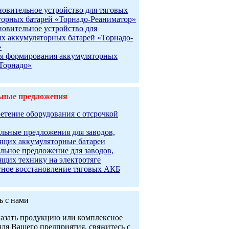
новительное устройство для тяговых
торных батарей «Торнадо-Реаниматор»
новительное устройство для
ых аккумуляторных батарей «Торнадо-
»
я формирования аккумуляторных
«Торнадо»
ьные предложения
етение оборудования с отсрочкой
льные предложения для заводов,
ящих аккумуляторные батареи
льное предложение для заводов,
ящих технику на электротяге
тное восстановление тяговых АКБ
ь с нами
казать продукцию или комплексное
ля Вашего предприятия, свяжитесь с