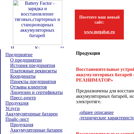
Посетите наш новый
сайт:
www.megabat.ru
Продукция
Предприятие
О предприятии
История предприятия
Восстановительные устро
Платежные реквизиты
аккумуляторных батаре
Координаты
РЕАНИМАТОР»
Проекты предприятия
Отзывы клиентов
Предназначены для восстан
Лицензии и сертификаты
аккумуляторных батарей, и
Пресс-центр
электротяге.
Продукция
Услуги
-общее описание
Аккумуляторные батареи
-технические характерист
Прайс-лист
Продукция
Аккумуляторные батареи
Восстановительные устро