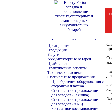
П
Сп
Предприятие
пр
Продукция
Услуги
Сп
Аккумуляторные батареи
ак
Прайс-лист
Практические аспекты
- 
Технические аспекты
дл
Специальные предложения
Приобретение оборудования с
- 
отсрочкой платежа
ис
Специальное предложение
на 
для заводов (Техника)
"Б
Специальное предложение
пре
для заводов (АКБ)
Бесплатное восстановление