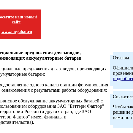
осетите наш новый
сайт:
www.megabat.ru
ециальные предложения для заводов,
Отзывы
оизводящих аккумуляторные батареи
Официаль
ециальные предложения для заводов, производящих
проведен
кумуляторные батареи:
подробне
предоставление одного канала станции формирования
я ознакомления с результатами работы оборудования;
Свяжитес
сервисное обслуживание аккумуляторных батарей с
пользованием оборудования ЗАО "Бэттэри Фактор"
Чтобы за
территории России (и других стран, где ЗАО
решение д
эттэри Фактор" имеет филиалы и
нами по 
дставительства).