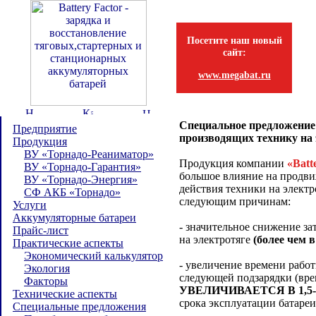
Посетите наш новый
сайт:
www.megabat.ru
Специальное предложение 
Предприятие
производящих технику на 
Продукция
ВУ «Торнадо-Реаниматор»
Продукция компании
«Batt
ВУ «Торнадо-Гарантия»
большое влияние на продв
ВУ «Торнадо-Энергия»
действия техники на электр
СФ АКБ «Торнадо»
следующим причинам:
Услуги
Аккумуляторные батареи
- значительное снижение за
Прайс-лист
на электротяге
(более чем в
Практические аспекты
Экономический калькулятор
- увеличение времени работ
Экология
следующей подзарядки (вре
Факторы
УВЕЛИЧИВАЕТСЯ В 1,5-
Технические аспекты
срока эксплуатации батареи
Специальные предложения