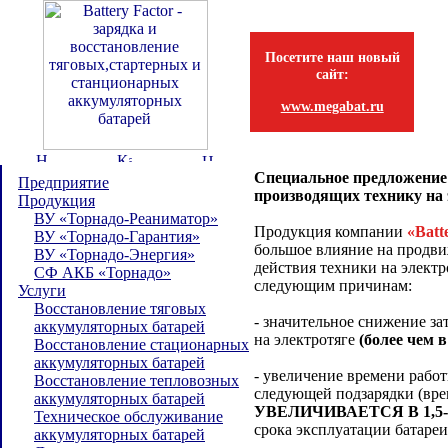
Посетите наш новый
сайт:
www.megabat.ru
Специальное предложение 
Предприятие
производящих технику на 
Продукция
ВУ «Торнадо-Реаниматор»
Продукция компании
«Batt
ВУ «Торнадо-Гарантия»
большое влияние на продв
ВУ «Торнадо-Энергия»
действия техники на электр
СФ АКБ «Торнадо»
следующим причинам:
Услуги
Восстановление тяговых
- значительное снижение за
аккумуляторных батарей
на электротяге
(более чем в
Восстановление стационарных
аккумуляторных батарей
- увеличение времени работ
Восстановление тепловозных
следующей подзарядки (вре
аккумуляторных батарей
УВЕЛИЧИВАЕТСЯ В 1,5-
Техническое обслуживание
срока эксплуатации батареи
аккумуляторных батарей