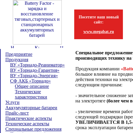
Посетите наш новый
сайт:
www.megabat.ru
Специальное предложение 
Предприятие
производящих технику на 
Продукция
ВУ «Торнадо-Реаниматор»
Продукция компании
«Batt
ВУ «Торнадо-Гарантия»
большое влияние на продв
ВУ «Торнадо-Энергия»
действия техники на электр
СФ АКБ «Торнадо»
следующим причинам:
Общее описание
Технические
- значительное снижение за
характеристики
на электротяге
(более чем в
Услуги
Аккумуляторные батареи
- увеличение времени работ
Прайс-лист
следующей подзарядки (вре
Практические аспекты
УВЕЛИЧИВАЕТСЯ В 1,5-
Технические аспекты
срока эксплуатации батареи
Специальные предложения