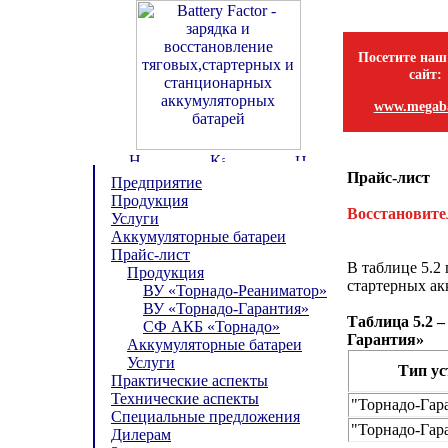
Посетите наш
сайт:
www.megaba
Прайс-лист
Предприятие
Продукция
Восстановите
Услуги
Аккумуляторные батареи
Прайс-лист
В таблице 5.2
Продукция
стартерных ак
ВУ «Торнадо-Реаниматор»
ВУ «Торнадо-Гарантия»
Таблица 5.2 
СФ АКБ «Торнадо»
Гарантия»
Аккумуляторные батареи
Услуги
Тип ус
Практические аспекты
Технические аспекты
"Торнадо-Гара
Специальные предложения
"Торнадо-Гара
Дилерам