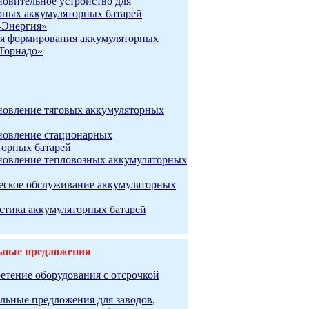
новительное устройство для
рных аккумуляторных батарей
-Энергия»
я формирования аккумуляторных
«Торнадо»
новление тяговых аккумуляторных
новление стационарных
торных батарей
новление тепловозных аккумуляторных
еское обслуживание аккумуляторных
стика аккумуляторных батарей
ьные предложения
етение оборудования с отсрочкой
льные предложения для заводов,