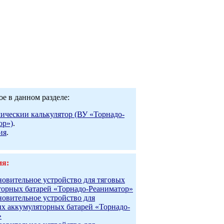
е в данном разделе:
ическии калькулятор (ВУ «Торнадо-
ор»)
.
ия
.
ия:
новительное устройство для тяговых
торных батарей «Торнадо-Реаниматор»
новительное устройство для
ых аккумуляторных батарей «Торнадо-
»