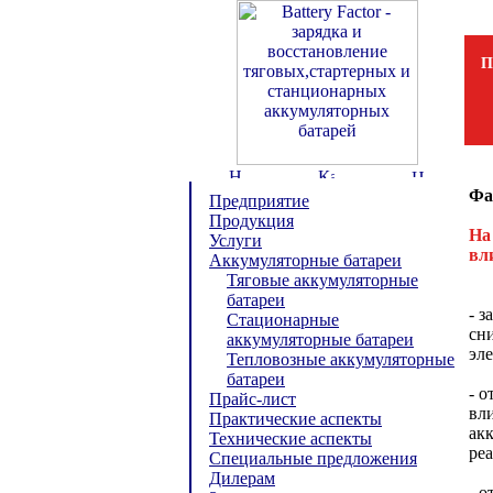
П
Фа
Предприятие
Продукция
На
Услуги
вл
Аккумуляторные батареи
Тяговые аккумуляторные
батареи
- 
Стационарные
сн
аккумуляторные батареи
эле
Тепловозные аккумуляторные
батареи
- 
Прайс-лист
вл
Практические аспекты
ак
Технические аспекты
ре
Специальные предложения
Дилерам
- 