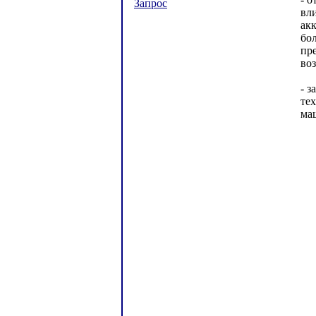
Запрос
вл
ак
бо
пре
во
- 
те
ма