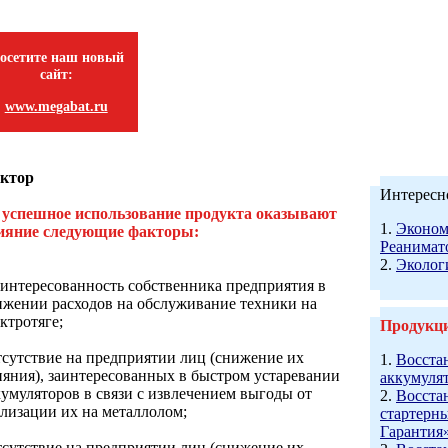
осетите наш новый
сайт:
www.megabat.ru
ктор
Интересно
 успешное использование продукта оказывают
1.
Эконом
ияние следующие факторы:
Реанимат
2.
Эколог
заинтересованность собственника предприятия в
ижении расходов на обслуживание техники на
ктротяге;
Продукц
отсутствие на предприятии лиц (снижение их
1.
Восста
ияния), заинтересованных в быстром устаревании
аккумуля
кумуляторов в связи с извлечением выгоды от
2.
Восста
ализации их на металлолом;
стартерн
Гарантия
отсутствие на предприятии лиц (снижение их