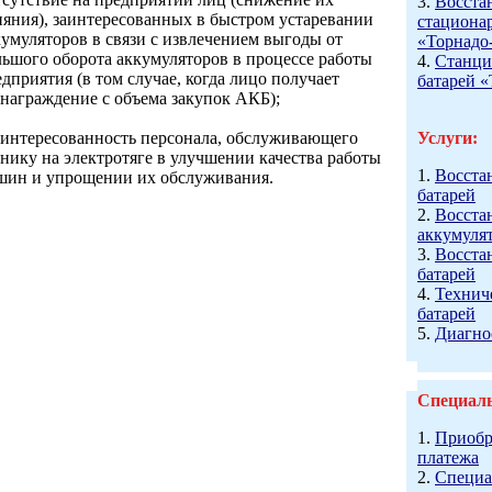
3.
Восста
ияния), заинтересованных в быстром устаревании
стациона
кумуляторов в связи с извлечением выгоды от
«Торнадо
льшого оборота аккумуляторов в процессе работы
4.
Станци
дприятия (в том случае, когда лицо получает
батарей 
знаграждение с объема закупок АКБ);
заинтересованность персонала, обслуживающего
Услуги:
хнику на электротяге в улучшении качества работы
1.
Восста
шин и упрощении их обслуживания.
батарей
2.
Восста
аккумуля
3.
Восста
батарей
4.
Технич
батарей
5.
Диагно
Специал
1.
Приобр
платежа
2.
Специа