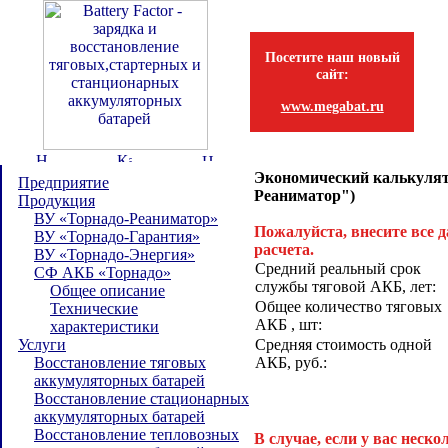
Посетите наш новый
сайт:
www.megabat.ru
Экономический калькулят
Предприятие
Реаниматор")
Продукция
ВУ «Торнадо-Реаниматор»
Пожалуйста, внесите все 
ВУ «Торнадо-Гарантия»
расчета.
ВУ «Торнадо-Энергия»
Средний реальный срок
СФ АКБ «Торнадо»
службы тяговой АКБ, лет:
Общее описание
Общее количество тяговых
Технические
АКБ , шт:
характеристики
Услуги
Средняя стоимость одной
Восстановление тяговых
АКБ, руб.:
аккумуляторных батарей
Восстановление стационарных
аккумуляторных батарей
Восстановление тепловозных
В случае, если у вас неск