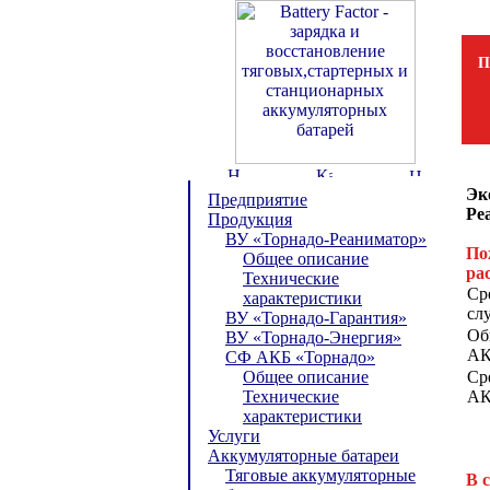
П
Эк
Предприятие
Ре
Продукция
ВУ «Торнадо-Реаниматор»
По
Общее описание
ра
Технические
Ср
характеристики
сл
ВУ «Торнадо-Гарантия»
Об
ВУ «Торнадо-Энергия»
АК
СФ АКБ «Торнадо»
Общее описание
Ср
Технические
АК
характеристики
Услуги
Аккумуляторные батареи
Тяговые аккумуляторные
В 