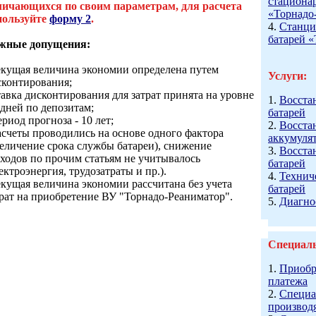
стациона
личающихся по своим параметрам, для расчета
«Торнадо
пользуйте
форму 2
.
4.
Станци
батарей 
жные допущения:
текущая величина экономии определена путем
Услуги:
сконтирования;
тавка дисконтирования для затрат принята на уровне
1.
Восста
едней по депозитам;
батарей
ериод прогноза - 10 лет;
2.
Восста
расчеты проводились на основе одного фактора
аккумуля
величение срока службы батареи), снижение
3.
Восста
сходов по прочим статьям не учитывалось
батарей
ектроэнергия, трудозатраты и пр.).
4.
Технич
екущая величина экономии рассчитана без учета
батарей
трат на приобретение ВУ "Торнадо-Реаниматор".
5.
Диагно
Специал
1.
Приобр
платежа
2.
Специа
производ