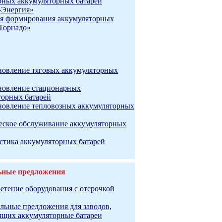
рных аккумуляторных батарей
-Энергия»
я формирования аккумуляторных
«Торнадо»
новление тяговых аккумуляторных
новление стационарных
торных батарей
новление тепловозных аккумуляторных
еское обслуживание аккумуляторных
стика аккумуляторных батарей
ьные предложения
етение оборудования с отсрочкой
льные предложения для заводов,
ящих аккумуляторные батареи