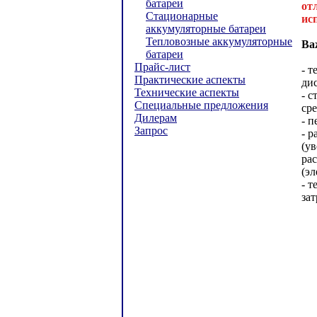
батареи
от
Стационарные
ис
аккумуляторные батареи
Тепловозные аккумуляторные
Ва
батареи
Прайс-лист
- 
Практические аспекты
ди
Технические аспекты
- с
Специальные предложения
ср
Дилерам
- п
Запрос
- 
(у
ра
(эл
- т
за