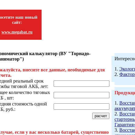
осетите наш новый
сайт:
www.megabat.ru
ономический калькулятор (ВУ "Торнадо-
Интересно
аниматор")
1.
Эколог
жалуйста, внесите все данные, необходимые для
2.
Факто
счета.
едний реальный срок
ужбы тяговой АКБ, лет:
щее количество тяговых
Продукц
Б , шт:
1.
Восста
едняя стоимость одной
аккумуля
Б, руб.:
2.
Восста
стартерн
Гарантия
3.
Восста
случае, если у вас несколько батарей, существенно