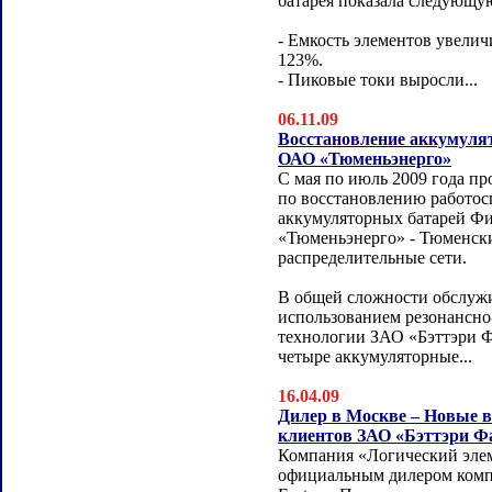
батарея показала следующу
- Емкость элементов увелич
123%.
- Пиковые токи выросли...
06.11.09
Восстановление аккумуля
ОАО «Тюменьэнерго»
С мая по июль 2009 года п
по восстановлению работос
аккумуляторных батарей Ф
«Тюменьэнерго» - Тюменск
распределительные сети.
В общей сложности обслуж
использованием резонансн
технологии ЗАО «Бэттэри 
четыре аккумуляторные...
16.04.09
Дилер в Москве – Новые 
клиентов ЗАО «Бэттэри Ф
Компания «Логический элем
официальным дилером комп