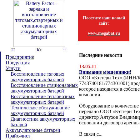
Посетите наш новый
сайт:
www.megabat.ru
Последние новости
Предприятие
Продукция
13.05.11
Услуги
Внимание мошенники!
Восстановление тяговых
ООО «Бэттери Тех» (ИНН/
аккумуляторных батарей
7743740181/774301001) прод
Восстановление стационарных
которое находится в собств
аккумуляторных батарей
компании.
Восстановление тепловозных
аккумуляторных батарей
Оборудование в количестве
Техническое обслуживание
передано ООО «Бэттери Тех
аккумуляторных батарей
директор Алтухов Владимир
Диагностика аккумуляторных
основании договора аренды
батарей
Аккумуляторные батареи
В связи с...
Прайс-лист