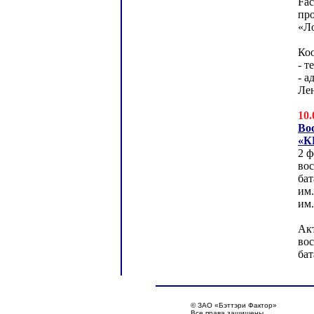
Fac
пр
«Л
Ко
- т
- а
Лен
10.
Во
«К
2 ф
во
ба
им
им
Акт
во
бат
© ЗАО «Бэттэри Фактор»
Все права защищены