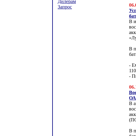
Дилерам
06.
Запрос
Ус
ба
В и
во
ак
«Л
В п
ба
- Е
11
- П
06.
Во
ОА
В а
во
ак
(ПС
В п