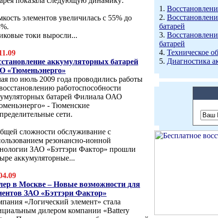
тарея показала следующую динамику:
1.
Восстановлени
2.
Восстановлени
мкость элементов увеличилась с 55% до
батарей
3%.
3.
Восстановлени
иковые токи выросли...
батарей
4.
Техническое о
11.09
5.
Диагностика а
сстановление аккумуляторных батарей
О «Тюменьэнерго»
ая по июль 2009 года проводились работы
 восстановлению работоспособности
кумуляторных батарей Филиала ОАО
юменьэнерго» - Тюменские
пределительные сети.
общей сложности обслуживание с
пользованием резонансно-ионной
хнологии ЗАО «Бэттэри Фактор» прошли
ыре аккумуляторные...
04.09
лер в Москве – Новые возможности для
иентов ЗАО «Бэттэри Фактор»
мпания «Логический элемент» стала
ициальным дилером компании «Battery