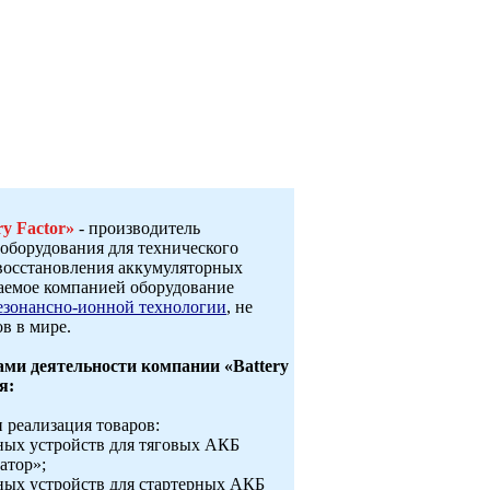
ry Factor»
- производитель
оборудования для технического
восстановления аккумуляторных
гаемое компанией оборудование
езонансно-ионной технологии
, не
в в мире.
ми деятельности компании «Battery
я:
и реализация товаров:
ных устройств для тяговых АКБ
атор»;
ных устройств для стартерных АКБ