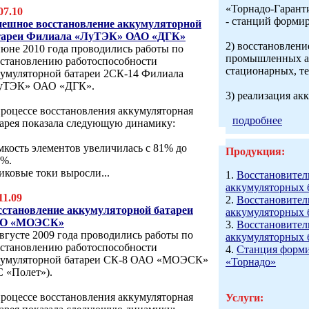
«Торнадо-Гарант
07.10
- станций форми
пешное восстановление аккумуляторной
тареи Филиала «ЛуТЭК» ОАО «ДГК»
2) восстановлени
юне 2010 года проводились работы по
промышленных ак
сстановлению работоспособности
стационарных, те
кумуляторной батареи 2СК-14 Филиала
уТЭК» ОАО «ДГК».
3) реализация ак
роцессе восстановления аккумуляторная
подробнее
тарея показала следующую динамику:
мкость элементов увеличилась с 81% до
Продукция:
0%.
иковые токи выросли...
1.
Восстановител
аккумуляторных 
11.09
2.
Восстановител
сстановление аккумуляторной батареи
аккумуляторных 
О «МОЭСК»
3.
Восстановител
вгусте 2009 года проводились работы по
аккумуляторных 
сстановлению работоспособности
4.
Станция форми
кумуляторной батареи СК-8 ОАО «МОЭСК»
«Торнадо»
 «Полет»).
роцессе восстановления аккумуляторная
Услуги: