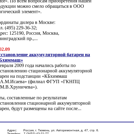
tor». По всем вопросам приобретения нашей
одукции можно смело обращаться в ООО
огический элемент».
ординаты дилера в Москве:
ел. (495) 229-36-32;
дрес: 125190, Россия, Москва,
инградский пр.,...
02.09
сстановление аккумуляторной батареи на
Бхиммаш»
евраля 2009 года начались работы по
сстановлению стационарной аккумуляторной
тареи на подстанции «КБхиммаш
.А.М.Исаева» (филиал ФГУП «ГКНПЦ
.М.В.Хруничева»).
ы, составленные по результатам
сстановления стационарной аккумуляторной
ареи, будут размещены на сайте после...
Адрес: Россия, г. Тюмень, ул. Авторемонтная, д. 47, стр. 6.
Телефон: 7 (3452) 43-21-77