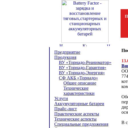
П
По
Предприятие
Продукция
13.
ВУ «Торнадо-Реаниматор»
Вн
ВУ «Торнадо-Гарантия»
ОО
ВУ «Торнадо-Энергия»
774
СФ АКБ «Торнадо»
кот
Общее описание
ко
Технические
характеристики
Обо
Услуги
пе
Аккумуляторные батареи
ди
Прайс-лист
осн
Практические аспекты
Технические аспекты
В с
Специальные предложения