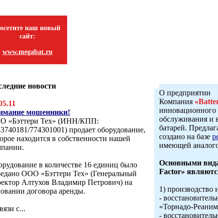
осетите наш новый
сайт:
www.megabat.ru
следние новости
О предприятии
Компания
«Batte
05.11
инновационного 
имание мошенники!
обслуживания и 
О «Бэттери Тех» (ИНН/КПП:
батарей. Предла
3740181/774301001) продает оборудование,
создано на базе
р
орое находится в собственности нашей
имеющей аналого
мпании.
Основными вида
рудование в количестве 16 единиц было
Factor» являютс
редано ООО «Бэттери Тех» (Генеральный
ректор Алтухов Владимир Петрович) на
1) производство 
овании договора аренды.
- восстановитель
«Торнадо-Реаним
вязи с...
- восстановитель