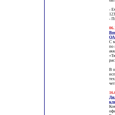
ба
- Е
12
- П
06.
Во
ОА
С м
по
ак
«Т
рас
В 
ис
те
чет
16.
Ди
кл
Ко
оф