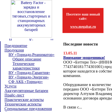
Посетите наш новый
сайт:
www.megabat.ru
Последние новости
Предприятие
Продукция
13.05.11
ВУ «Торнадо-Реаниматор»
Внимание мошенники!
Общее описание
ООО «Бэттери Тех» (ИНН/
Технические
7743740181/774301001) прод
характеристики
которое находится в собств
ВУ «Торнадо-Гарантия»
компании.
ВУ «Торнадо-Энергия»
СФ АКБ «Торнадо»
Оборудование в количестве
Услуги
передано ООО «Бэттери Тех
Аккумуляторные батареи
директор Алтухов Владимир
Прайс-лист
основании договора аренды
Практические аспекты
Технические аспекты
В связи с...
Специальные предложения