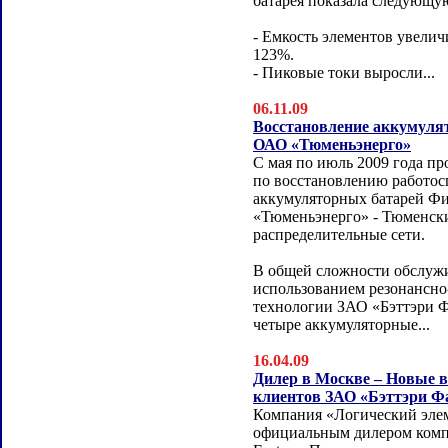
батарея показала следующу
- Емкость элементов увелич
123%.
- Пиковые токи выросли...
06.11.09
Восстановление аккумуля
ОАО «Тюменьэнерго»
С мая по июль 2009 года п
по восстановлению работос
аккумуляторных батарей Ф
«Тюменьэнерго» - Тюменск
распределительные сети.
В общей сложности обслуж
использованием резонансн
технологии ЗАО «Бэттэри 
четыре аккумуляторные...
16.04.09
Дилер в Москве – Новые 
клиентов ЗАО «Бэттэри Ф
Компания «Логический элем
официальным дилером комп