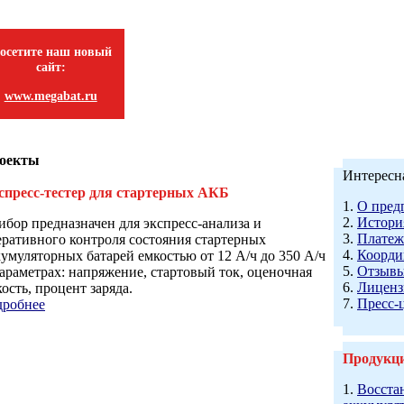
осетите наш новый
сайт:
www.megabat.ru
оекты
Интересн
спресс-тестер для стартерных АКБ
1.
О пред
2.
Истори
ибор предназначен для экспресс-анализа и
3.
Платеж
еративного контроля состояния стартерных
4.
Коорди
кумуляторных батарей емкостью от 12 А/ч до 350 А/ч
5.
Отзыв
параметрах: напряжение, стартовый ток, оценочная
6.
Лиценз
ость, процент заряда.
7.
Пресс-
дробнее
Продукц
1.
Восста