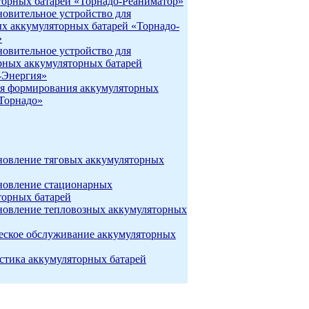
торных батарей «Торнадо-Реаниматор»
новительное устройство для
ых аккумуляторных батарей «Торнадо-
»
новительное устройство для
рных аккумуляторных батарей
-Энергия»
я формирования аккумуляторных
«Торнадо»
новление тяговых аккумуляторных
новление стационарных
торных батарей
новление тепловозных аккумуляторных
еское обслуживание аккумуляторных
стика аккумуляторных батарей