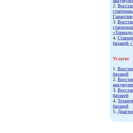
аккумуля
2.
Восста
стартерн
Гарантия
3.
Восста
стациона
«Торнадо
4.
Станци
батарей 
Услуги:
1.
Восста
батарей
2.
Восста
аккумуля
3.
Восста
батарей
4.
Технич
батарей
5.
Диагно