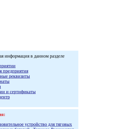
ая информация в данном разделе
приятии
я предприятия
ные реквизиты
наты
ы
ии и сертификаты
центр
ия:
новительное устройство для тяговых