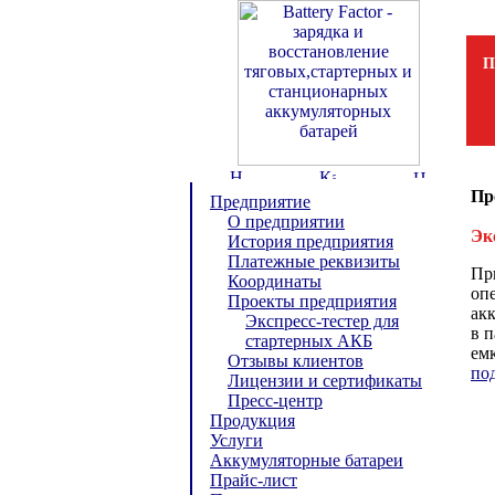
П
Пр
Предприятие
О предприятии
Эк
История предприятия
Платежные реквизиты
Пр
Координаты
оп
Проекты предприятия
ак
Экспресс-тестер для
в 
стартерных АКБ
емк
Отзывы клиентов
по
Лицензии и сертификаты
Пресс-центр
Продукция
Услуги
Аккумуляторные батареи
Прайс-лист