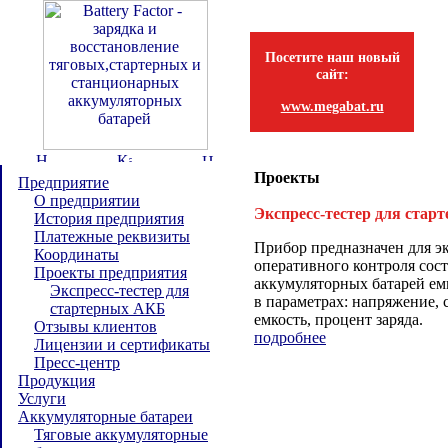
Посетите наш новый
сайт:
www.megabat.ru
Проекты
Предприятие
О предприятии
Экспресс-тестер для ста
История предприятия
Платежные реквизиты
Прибор предназначен для эк
Координаты
оперативного контроля сос
Проекты предприятия
аккумуляторных батарей емк
Экспресс-тестер для
в параметрах: напряжение, 
стартерных АКБ
емкость, процент заряда.
Отзывы клиентов
подробнее
Лицензии и сертификаты
Пресс-центр
Продукция
Услуги
Аккумуляторные батареи
Тяговые аккумуляторные