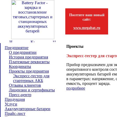
Посетите наш новый
сайт:
www.megabat.ru
Проекты
Предприятие
О предприятии
Экспресс-тестер для ста
История предприятия
Платежные реквизиты
Прибор предназначен для эк
Координаты
оперативного контроля сос
Проекты предприятия
аккумуляторных батарей емк
Экспресс-тестер для
в параметрах: напряжение, 
стартерных АКБ
емкость, процент заряда.
Отзывы клиентов
подробнее
Лицензии и сертификаты
Пресс-центр
Продукция
Услуги
Аккумуляторные батареи
Прайс-лист