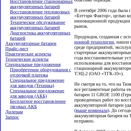
Восстановление стационарных
аккумуляторных батарей
В сентябре 2006 года была 
Восстановление тепловозных
«Бэттэри Фактор», целью к
аккумуляторных батарей
инновационной продукции 
Техническое обслуживание
рынок.
аккумуляторных батарей
Диагностика аккумуляторных
Продукция, созданная с ис
батарей
ионной технологии
, нашла
Аккумуляторные батареи
среде предприятий, эксплу
Прайс-лист
стартерные аккумуляторные 
Практические аспекты
года восстановительные ус
Технические аспекты
использованы для восстано
Специальные предложения
стационарной аккумуляторн
Приобретение оборудования с
ТЭЦ-2 (ОАО «ТГК-10»).
отсрочкой платежа
Специальное предложение
Не смотря на то, что на Т
для заводов (Техника)
все регламентные работы е
Специальное предложение
батареи 11 GROE 1100 (Герм
для заводов (АКБ)
проведенных работ по восс
Бесплатное восстановление
аккумуляторной батареи уд
тяговых АКБ
(выше номинала)
. До сегод
Дилерам
аккумуляторная батарея на
Запрос
исправно.