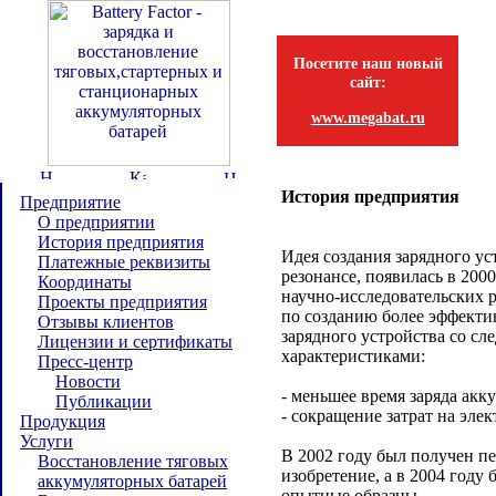
Посетите наш новый
сайт:
www.megabat.ru
История предприятия
Предприятие
О предприятии
История предприятия
Идея создания зарядного ус
Платежные реквизиты
резонансе, появилась в 2000
Координаты
научно-исследовательских 
Проекты предприятия
по созданию более эффекти
Отзывы клиентов
зарядного устройства со с
Лицензии и сертификаты
характеристиками:
Пресс-центр
Новости
- меньшее время заряда акк
Публикации
- сокращение затрат на эле
Продукция
Услуги
В 2002 году был получен п
Восстановление тяговых
изобретение, а в 2004 год
аккумуляторных батарей
опытные образцы.