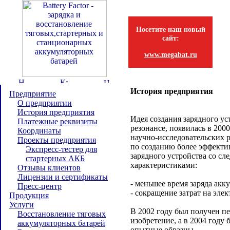
Посетите наш новый
сайт:
www.megabat.ru
История предприятия
Предприятие
О предприятии
История предприятия
Идея создания зарядного ус
Платежные реквизиты
резонансе, появилась в 2000
Координаты
научно-исследовательских 
Проекты предприятия
по созданию более эффекти
Экспресс-тестер для
зарядного устройства со с
стартерных АКБ
характеристиками:
Отзывы клиентов
Лицензии и сертификаты
- меньшее время заряда акк
Пресс-центр
- сокращение затрат на эле
Продукция
Услуги
В 2002 году был получен п
Восстановление тяговых
изобретение, а в 2004 год
аккумуляторных батарей
опытные образцы.