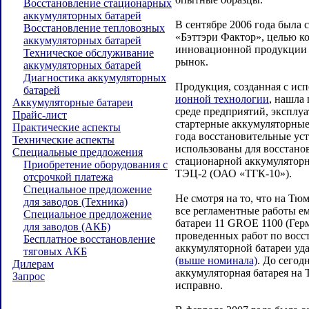
Восстановление стационарных
аккумуляторных батарей
В сентябре 2006 года была 
Восстановление тепловозных
«Бэттэри Фактор», целью к
аккумуляторных батарей
инновационной продукции 
Техническое обслуживание
рынок.
аккумуляторных батарей
Диагностика аккумуляторных
Продукция, созданная с ис
батарей
ионной технологии
, нашла
Аккумуляторные батареи
среде предприятий, эксплу
Прайс-лист
стартерные аккумуляторные 
Практические аспекты
года восстановительные ус
Технические аспекты
использованы для восстано
Специальные предложения
стационарной аккумуляторн
Приобретение оборудования с
ТЭЦ-2 (ОАО «ТГК-10»).
отсрочкой платежа
Специальное предложение
Не смотря на то, что на Т
для заводов (Техника)
все регламентные работы е
Специальное предложение
батареи 11 GROE 1100 (Герм
для заводов (АКБ)
проведенных работ по восс
Бесплатное восстановление
аккумуляторной батареи уд
тяговых АКБ
(выше номинала)
. До сегод
Дилерам
аккумуляторная батарея на
Запрос
исправно.