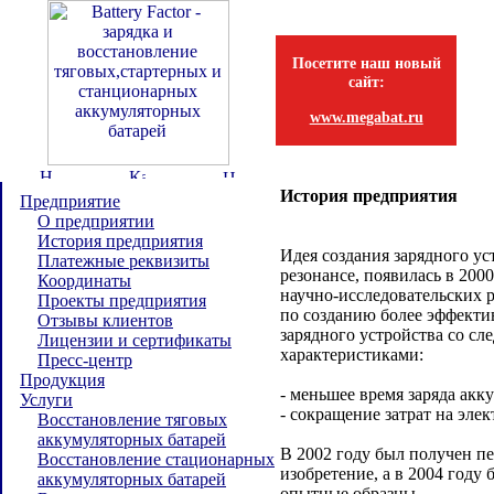
Посетите наш новый
сайт:
www.megabat.ru
История предприятия
Предприятие
О предприятии
История предприятия
Идея создания зарядного ус
Платежные реквизиты
резонансе, появилась в 2000
Координаты
научно-исследовательских 
Проекты предприятия
по созданию более эффекти
Отзывы клиентов
зарядного устройства со с
Лицензии и сертификаты
характеристиками:
Пресс-центр
Продукция
- меньшее время заряда акк
Услуги
- сокращение затрат на эле
Восстановление тяговых
аккумуляторных батарей
В 2002 году был получен п
Восстановление стационарных
изобретение, а в 2004 год
аккумуляторных батарей
опытные образцы.