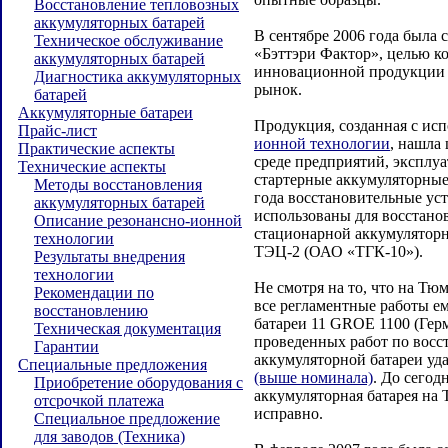
Восстановление тепловозных
аккумуляторных батарей
В сентябре 2006 года была 
Техническое обслуживание
«Бэттэри Фактор», целью к
аккумуляторных батарей
инновационной продукции 
Диагностика аккумуляторных
рынок.
батарей
Аккумуляторные батареи
Продукция, созданная с ис
Прайс-лист
ионной технологии
, нашла
Практические аспекты
среде предприятий, эксплу
Технические аспекты
стартерные аккумуляторные 
Методы восстановления
года восстановительные ус
аккумуляторных батарей
использованы для восстано
Описание резонансно-ионной
стационарной аккумуляторн
технологии
ТЭЦ-2 (ОАО «ТГК-10»).
Результаты внедрения
технологии
Не смотря на то, что на Т
Рекомендации по
все регламентные работы е
восстановлению
батареи 11 GROE 1100 (Герм
Техническая документация
проведенных работ по восс
Гарантии
аккумуляторной батареи уд
Специальные предложения
(выше номинала)
. До сегод
Приобретение оборудования с
аккумуляторная батарея на
отсрочкой платежа
исправно.
Специальное предложение
для заводов (Техника)