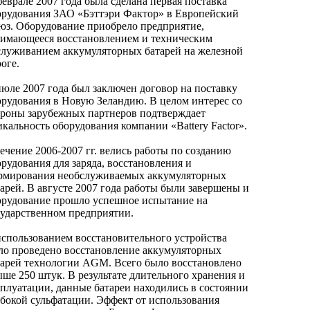
еврале 2007 года была сделана первая поставка
орудования ЗАО «Бэттэри Фактор» в Европейский
юз. Оборудование приобрело предприятие,
нимающееся восстановлением и техническим
служиванием аккумуляторных батарей на железной
оге.
июле 2007 года был заключен договор на поставку
орудования в Новую Зеландию. В целом интерес со
ороны зарубежных партнеров подтверждает
кальность оборудования компании «Battery Factor».
ечение 2006-2007 гг. велись работы по созданию
рудования для заряда, восстановления и
рмирования необслуживаемых аккумуляторных
тарей. В августе 2007 года работы были завершены и
орудование прошло успешное испытание на
сударственном предприятии.
использованием восстановительного устройства
ло проведено восстановление аккумуляторных
тарей технологии AGM. Всего было восстановлено
ыше 250 штук. В результате длительного хранения и
сплуатации, данные батареи находились в состоянии
убокой сульфатации. Эффект от использования