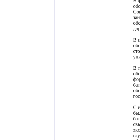
В ф
об
Со
за
об
дор
В 
об
ст
уни
В т
обо
фо
ба
об
го
С 
бы
ба
св
эк
гл