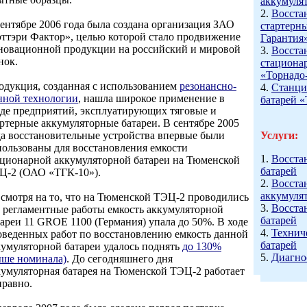
аккумуля
2.
Восста
сентябре 2006 года была создана организация ЗАО
стартерн
эттэри Фактор», целью которой стало продвижение
Гарантия
новационной продукции на российский и мировой
3.
Восста
нок.
стациона
«Торнадо
одукция, созданная с использованием
резонансно-
4.
Станци
нной технологии
, нашла широкое применение в
батарей 
еде предприятий, эксплуатирующих тяговые и
артерные аккумуляторные батареи. В сентябре 2005
да восстановительные устройства впервые были
Услуги:
пользованы для восстановления емкости
1.
Восста
ационарной аккумуляторной батареи на Тюменской
батарей
Ц-2 (ОАО «ТГК-10»).
2.
Восста
аккумуля
 смотря на то, что на Тюменской ТЭЦ-2 проводились
3.
Восста
е регламентные работы емкость аккумуляторной
батарей
тареи 11 GROE 1100 (Германия) упала до 50%. В ходе
4.
Технич
оведенных работ по восстановлению емкость данной
батарей
кумуляторной батареи удалось поднять
до 130%
5.
Диагно
ыше номинала)
. До сегодняшнего дня
кумуляторная батарея на Тюменской ТЭЦ-2 работает
правно.