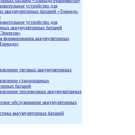
торных батарей «Торнадо-Реаниматор»
новительное устройство для
ых аккумуляторных батарей «Торнадо-
»
новительное устройство для
рных аккумуляторных батарей
-Энергия»
я формирования аккумуляторных
«Торнадо»
новление тяговых аккумуляторных
новление стационарных
торных батарей
новление тепловозных аккумуляторных
еское обслуживание аккумуляторных
стика аккумуляторных батарей