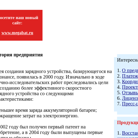
осетите наш новый
сайт:
www.megabat.ru
тория предприятия
Интересн
1.
О пред
ея создания зарядного устройства, базирующегося на
2.
Платеж
онансе, появилась в 2000 году. Изначально в ходе
3.
Коорди
учно-исследовательских работ преследовались цели
4.
Проек
 созданию более эффективного скоростного
5.
Отзыв
рядного устройства со следующими
6.
Лиценз
рактеристиками:
7.
Пресс-
еньшее время заряда аккумуляторной батареи;
окращение затрат на электроэнергию.
Продукц
2002 году был получен первый патент на
обретение, а в 2004 году были выпущены первые
1.
Восста
ытные образцы.