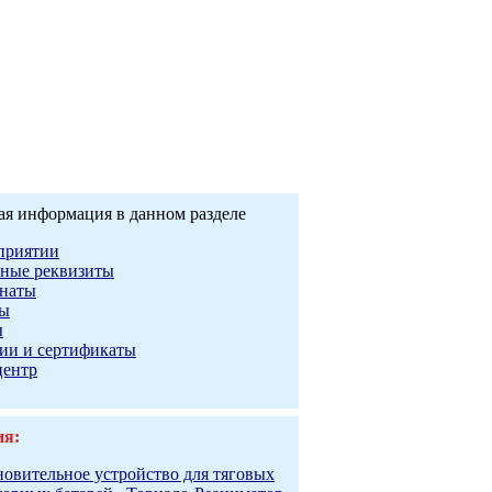
ая информация в данном разделе
приятии
ные реквизиты
наты
ты
ы
ии и сертификаты
центр
ия:
новительное устройство для тяговых