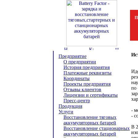
П
Ис
Предприятие
О предприятии
История предприятия
Ид
Платежные реквизиты
рез
Координаты
на
Проекты предприятия
по
Отзывы клиентов
за
Лицензии и сертификаты
ха
Пресс-центр
Продукция
- м
Услуги
- с
Восстановление тяговых
аккумуляторных батарей
В 
Восстановление стационарных
из
аккумуляторных батарей
оп