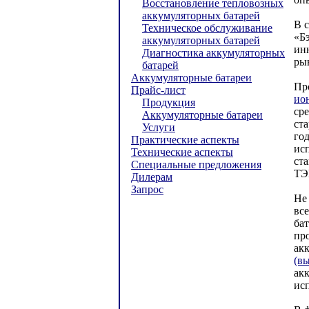
Восстановление тепловозных
аккумуляторных батарей
В 
Техническое обслуживание
«Б
аккумуляторных батарей
ин
Диагностика аккумуляторных
ры
батарей
Аккумуляторные батареи
Пр
Прайс-лист
ио
Продукция
ср
Аккумуляторные батареи
ст
Услуги
го
Практические аспекты
ис
Технические аспекты
ст
Специальные предложения
ТЭ
Дилерам
Запрос
Не
вс
ба
пр
ак
(в
ак
ис