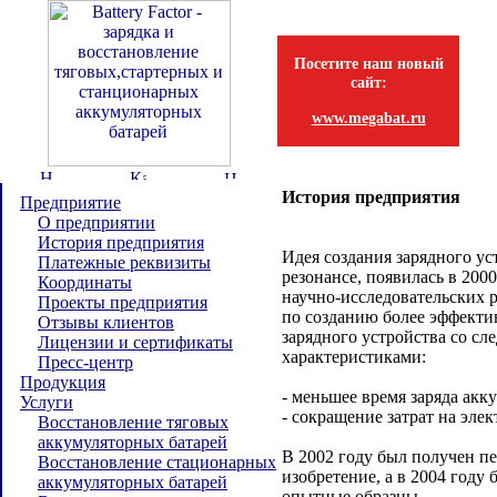
Посетите наш новый
сайт:
www.megabat.ru
История предприятия
Предприятие
О предприятии
История предприятия
Идея создания зарядного ус
Платежные реквизиты
резонансе, появилась в 2000
Координаты
научно-исследовательских 
Проекты предприятия
по созданию более эффекти
Отзывы клиентов
зарядного устройства со с
Лицензии и сертификаты
характеристиками:
Пресс-центр
Продукция
- меньшее время заряда акк
Услуги
- сокращение затрат на эле
Восстановление тяговых
аккумуляторных батарей
В 2002 году был получен п
Восстановление стационарных
изобретение, а в 2004 год
аккумуляторных батарей
опытные образцы.