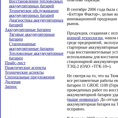
Восстановление тепловозных
аккумуляторных батарей
В сентябре 2006 года была 
Техническое обслуживание
«Бэттэри Фактор», целью к
аккумуляторных батарей
инновационной продукции 
Диагностика аккумуляторных
рынок.
батарей
Аккумуляторные батареи
Продукция, созданная с ис
Тяговые аккумуляторные
ионной технологии
, нашла
батареи
среде предприятий, эксплу
Стационарные
стартерные аккумуляторные 
аккумуляторные батареи
года восстановительные ус
Тепловозные аккумуляторные
использованы для восстано
батареи
стационарной аккумуляторн
Прайс-лист
ТЭЦ-2 (ОАО «ТГК-10»).
Практические аспекты
Технические аспекты
Не смотря на то, что на Т
Специальные предложения
все регламентные работы е
Дилерам
батареи 11 GROE 1100 (Герм
Запрос
проведенных работ по восс
аккумуляторной батареи уд
(выше номинала)
. До сегод
аккумуляторная батарея на
исправно.